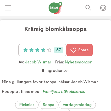
Krämig blomkålssoppa
57
Spara
Betyg: 3.9 av 5 (57 röster)
Av:
Jacob Wismar
Från:
Nyhetsmorgon
9
ingredienser
Mina gullungars favoritsoppa, hälsar Jacob Wismar.
Receptet finns med i
Familjens hälsokokbok
.
Picknick
Soppa
Vardagsmiddag