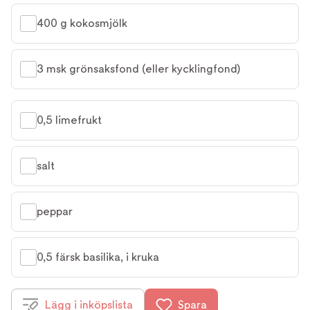
400 g kokosmjölk
3 msk grönsaksfond (eller kycklingfond)
0,5 limefrukt
salt
peppar
0,5 färsk basilika, i kruka
Lägg i inköpslista
Spara