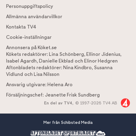
Personuppgiftspolicy
Allmänna användarvillkor
Kontakta TV4
Cookie-inställningar
Annonsera på Köket.se
Kökets redaktörer:
Lina Schönberg
,
Ellinor Jidenius
,
Isabel Agardh
,
Danielle Ekblad
och
Elinor Hedgren
Aftonbladets redaktörer:
Nina Kindbro
,
Susanna
Vidlund
och
Lisa Nilsson
Ansvarig utgivare:
Helena Aro
Försäljningschef:
Jeanette Frisk Sundberg
En del av TV4,
© 1997-2026 TV4 AB
Mer från Schibsted Media