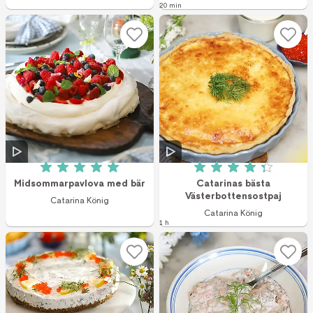
20 min
Betyg: 5 av 5 (6 röster)
Betyg: 4.3 av 5 (9
Midsommarpavlova med bär
Catarinas bästa
Västerbottensostpaj
Catarina König
Catarina König
1 h