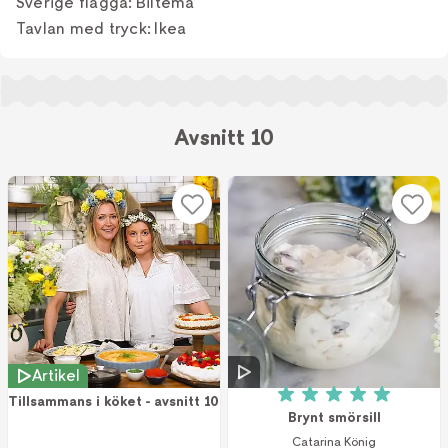
Sverige flagga: Biltema
Tavlan med tryck: Ikea
Avsnitt 10
Artikel
Tillsammans i köket - avsnitt 10
Betyg: 5 av 5 (6 r
Brynt smörsill
Catarina König