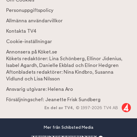
Personuppgiftspolicy
Allmänna användarvillkor
Kontakta TV4
Cookie-inställningar
Annonsera på Köket.se
Kökets redaktörer:
Lina Schönberg
,
Ellinor Jidenius
,
Isabel Agardh
,
Danielle Ekblad
och
Elinor Hedgren
Aftonbladets redaktörer:
Nina Kindbro
,
Susanna
Vidlund
och
Lisa Nilsson
Ansvarig utgivare:
Helena Aro
Försäljningschef:
Jeanette Frisk Sundberg
En del av TV4,
© 1997-2026 TV4 AB
Mer från Schibsted Media