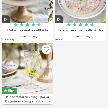
Betyg: 4.6 av 5 (8 röster)
Betyg: 4.8 av 5 (8
Catarinas matjessilltårta
Kärringröra med kallrökt lax
Catarina König
Catarina König
30 min + kyl
20 min
Artikel
Midsommardukning - här är
Catarinas König snabba tips