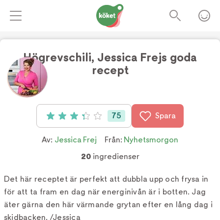
Högrevschili, Jessica Frejs goda
recept
Foto:
Lina Eidenberg Adamo
75
Spara
Betyg: 3.3 av 5 (75 röster)
Av:
Jessica Frej
Från:
Nyhetsmorgon
20
ingredienser
Det här receptet är perfekt att dubbla upp och frysa in
för att ta fram en dag när energinivån är i botten. Jag
äter gärna den här värmande grytan efter en lång dag i
skidbacken. /Jessica