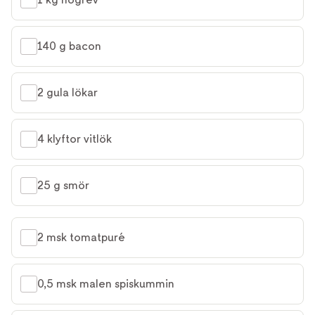
140 g bacon
2 gula lökar
4 klyftor vitlök
25 g smör
2 msk tomatpuré
0,5 msk malen spiskummin