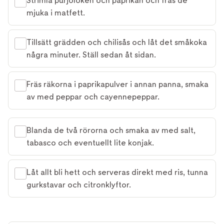
Strimla purjolöken och paprikan och fräs de
mjuka i matfett.
Tillsätt grädden och chilisås och låt det småkoka
några minuter. Ställ sedan åt sidan.
Fräs räkorna i paprikapulver i annan panna, smaka
av med peppar och cayennepeppar.
Blanda de två rörorna och smaka av med salt,
tabasco och eventuellt lite konjak.
Låt allt bli hett och serveras direkt med ris, tunna
gurkstavar och citronklyftor.