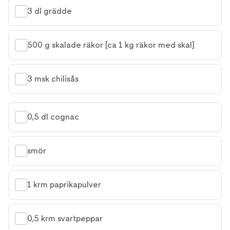
3 dl grädde
500 g skalade räkor [ca 1 kg räkor med skal]
3 msk chilisås
0,5 dl cognac
smör
1 krm paprikapulver
0,5 krm svartpeppar