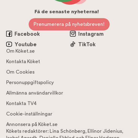
Få de senaste nyheterna!
Prenumerera på nyhetsbreven!
Facebook
Instagram
Youtube
TikTok
Om Köket.se
Kontakta Köket
Om Cookies
Personuppgiftspolicy
Allmänna användarvillkor
Kontakta TV4
Cookie-inställningar
Annonsera på Köket.se
Kökets redaktörer:
Lina Schönberg
,
Ellinor Jidenius
,
Isabel Agardh
,
Danielle Ekblad
och
Elinor Hedgren