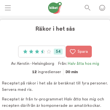
Räkor i het sås
Foto:
TV4
54
Spara
Betyg: 3.5 av 5 (54 röster)
Av:
Kerstin - Helsingborg
Från:
Halv åtta hos mig
12
ingredienser
30 min
Receptet på räkor i het sås är beräknat till fyra personer.
Servera med ris.
Receptet är från tv-programmet
Halv åtta hos mig
och
recepten därifrån är komponerade av amatörkockar.