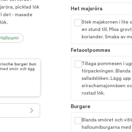
röra, picklad lök
Het majsröra
ll det - maxade
Stek majskornen i lite olj
lök.
en stund till. Mixa gr
koriander. Smaka av me
Halloumi
Fetaostpommes
Tillaga pommesen i ugne
rioche burger bun
t med smör och ägg.
förpackningen. Blanda
salladslöken. Lägg upp 
srirachamajonnäsen oc
rostad lök.
Burgare
Blanda smöret och vitl
halloumiburgarna med 