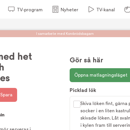
TV-program
Nyheter
TV-kanal
I samarbete med Korvbrödsbagarn
med het
Gör så här
h
es
Öppna matlagningsläget
Picklad lök
Spara
Skiva löken fint, gärna
socker i en liten kastr
in
skivade löken. Låt svaln
i kylen fram till serveri
smör serveras i