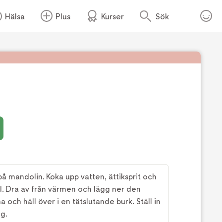
Hälsa
Plus
Kurser
Sök
Foto:
Köket.se
 på mandolin. Koka upp vatten, ättiksprit och
ull. Dra av från värmen och lägg ner den
a och häll över i en tätslutande burk. Ställ in
ng.