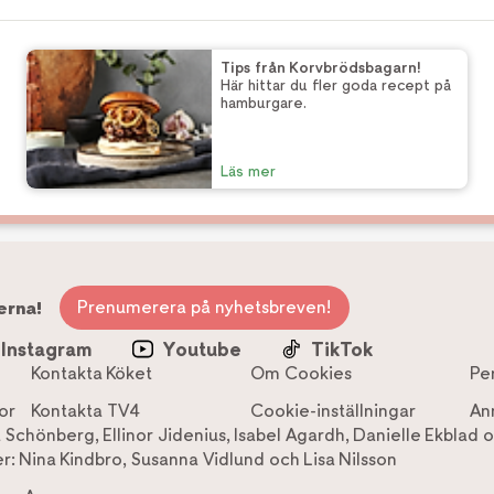
Tips från Korvbrödsbagarn!
Här hittar du fler goda recept på
hamburgare.
Läs mer
Prenumerera på nyhetsbreven!
erna!
Instagram
Youtube
TikTok
Kontakta Köket
Om Cookies
Pe
or
Kontakta TV4
Cookie-inställningar
An
a Schönberg
,
Ellinor Jidenius
,
Isabel Agardh
,
Danielle Ekblad
o
r:
Nina Kindbro
,
Susanna Vidlund
och
Lisa Nilsson