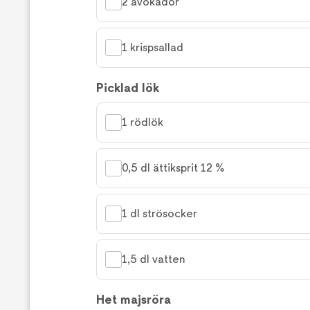
2 avokador
1 krispsallad
Picklad lök
1 rödlök
0,5 dl ättiksprit 12 %
1 dl strösocker
1,5 dl vatten
Het majsröra