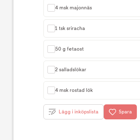
4 msk majonnäs
1 tsk sriracha
50 g fetaost
2 salladslökar
4 msk rostad lök
Lägg i inköpslista
Spara