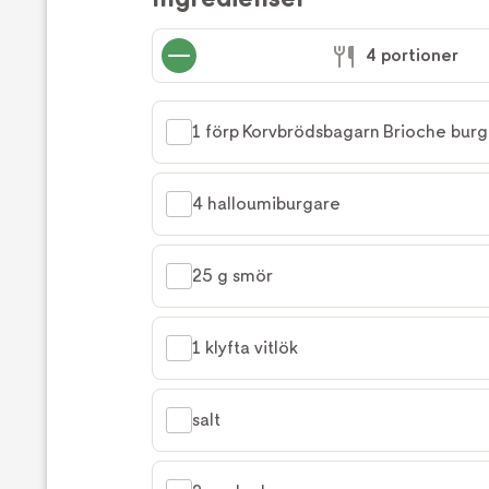
4 portioner
1 förp Korvbrödsbagarn Brioche burg
4 halloumiburgare
25 g smör
1 klyfta vitlök
salt