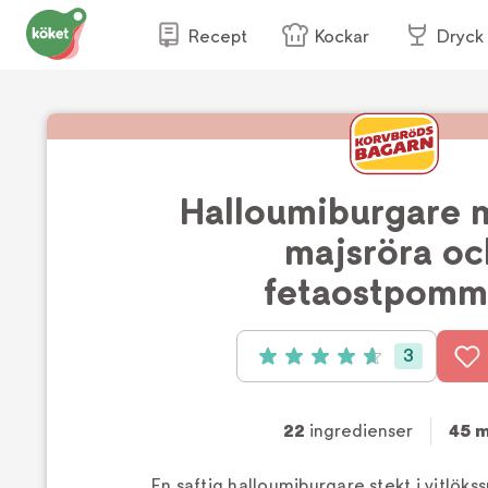
Recept
Kockar
Dryck
Halloumiburgare 
majsröra oc
fetaostpomm
3
Betyg: 4.7 av 5 (3 röster)
22
ingredienser
45 m
En saftig halloumiburgare stekt i vitlöks