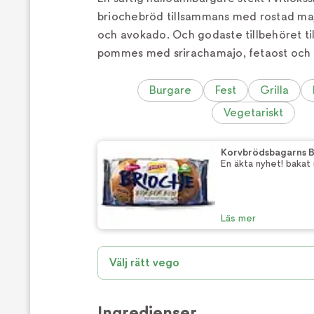
briochebröd tillsammans med rostad majs
och avokado. Och godaste tillbehöret ti
pommes med srirachamajo, fetaost och 
Burgare
Fest
Grilla
Vegetariskt
Korvbrödsbagarns B
En äkta nyhet! baka
Läs mer
Välj rätt vego
Ingredienser