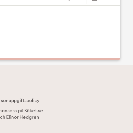
rsonuppgiftspolicy
nonsera på Köket.se
ch
Elinor Hedgren