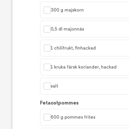
300 g majskorn
0,5 dl majonnäs
1 chilifrukt, finhackad
1 kruka färsk koriander, hackad
salt
Fetaostpommes
600 g pommes frites