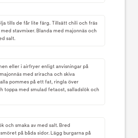
a tills de får lite färg. Tillsätt chili och fräs
ovt med stavmixer. Blanda med majonnäs och
d salt.
n eller i airfryer enligt anvisningar på
 majonnäs med sriracha och skiva
alla pommes på ett fat, ringla över
h toppa med smulad fetaost, salladslök och
ök och smaka av med salt. Bred
smöret på båda sidor. Lägg burgarna på