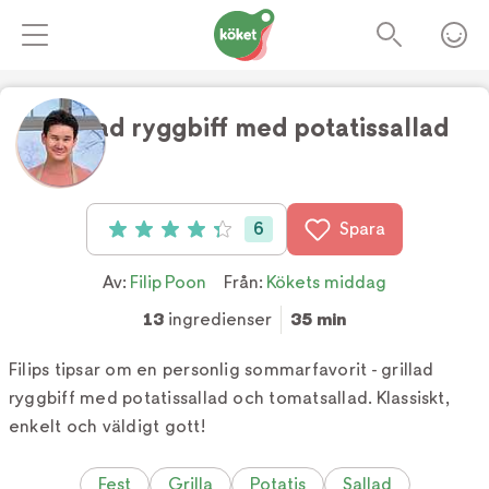
Grillad ryggbiff med potatissallad
Foto:
TV4
6
Spara
Betyg: 4.3 av 5 (6 röster)
Av:
Filip Poon
Från:
Kökets middag
13
ingredienser
35 min
Filips tipsar om en personlig sommarfavorit - grillad
ryggbiff med potatissallad och tomatsallad. Klassiskt,
enkelt och väldigt gott!
Fest
Grilla
Potatis
Sallad