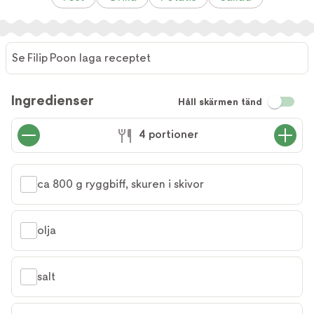
Se Filip Poon laga receptet
Se Filip
Poon
Ingredienser
Håll skärmen tänd
laga
receptet
4 portioner
ca 800 g ryggbiff, skuren i skivor
olja
salt