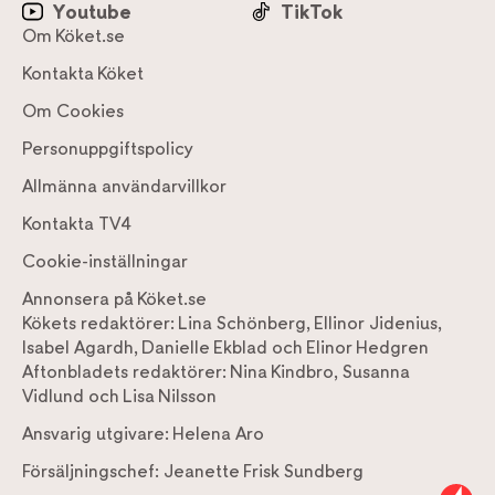
Youtube
TikTok
Om Köket.se
Kontakta Köket
Om Cookies
Personuppgiftspolicy
Allmänna användarvillkor
Kontakta TV4
Cookie-inställningar
Annonsera på Köket.se
Kökets redaktörer:
Lina Schönberg
,
Ellinor Jidenius
,
Isabel Agardh
,
Danielle Ekblad
och
Elinor Hedgren
Aftonbladets redaktörer:
Nina Kindbro
,
Susanna
Vidlund
och
Lisa Nilsson
Ansvarig utgivare:
Helena Aro
Försäljningschef:
Jeanette Frisk Sundberg