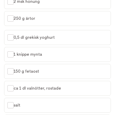
2 msk honung
250 g ärtor
0,5 dl grekisk yoghurt
1 knippe mynta
150 g fetaost
ca 1 dl valnötter, rostade
salt