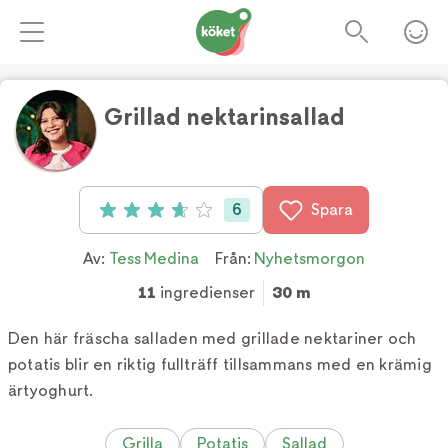
Grillad nektarinsallad
6
Spara
Betyg: 3.7 av 5 (6 röster)
Av:
Tess Medina
Från:
Nyhetsmorgon
11
ingredienser
30 m
Den här fräscha salladen med grillade nektariner och
potatis blir en riktig fullträff tillsammans med en krämig
ärtyoghurt.
Grilla
Potatis
Sallad