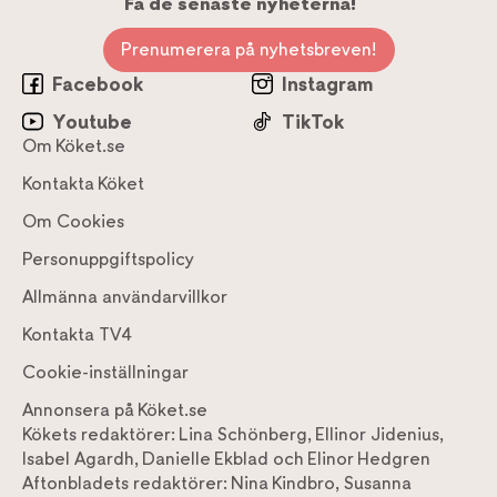
Få de senaste nyheterna!
Prenumerera på nyhetsbreven!
Facebook
Instagram
Youtube
TikTok
Om Köket.se
Kontakta Köket
Om Cookies
Personuppgiftspolicy
Allmänna användarvillkor
Kontakta TV4
Cookie-inställningar
Annonsera på Köket.se
Kökets redaktörer:
Lina Schönberg
,
Ellinor Jidenius
,
Isabel Agardh
,
Danielle Ekblad
och
Elinor Hedgren
Aftonbladets redaktörer:
Nina Kindbro
,
Susanna