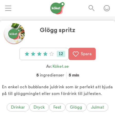
Glögg spritz
Foto:
Köket.se
12
Spara
Betyg: 3.9 av 5 (12 röster)
Av:
Köket.se
5
ingredienser
5 min
En enkel och bubblande juldrink som är perfekt att bjuda
på till glöggminglet eller som fördrink till julfesten.
Drinkar
Dryck
Fest
Glögg
Julmat