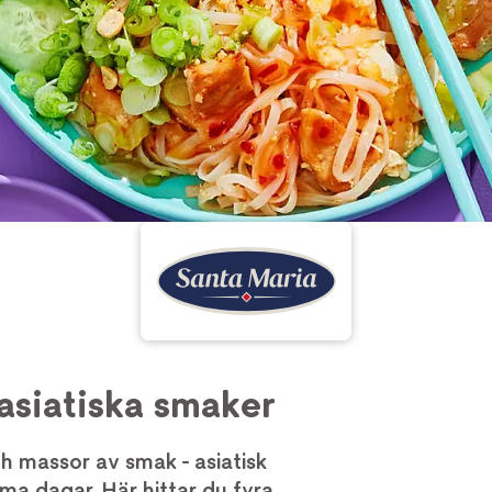
siatiska smaker
h massor av smak - asiatisk
a dagar. Här hittar du fyra