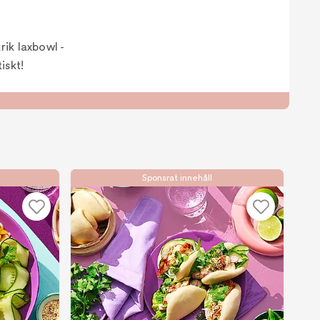
ik laxbowl -
iskt!
Sponsrat innehåll