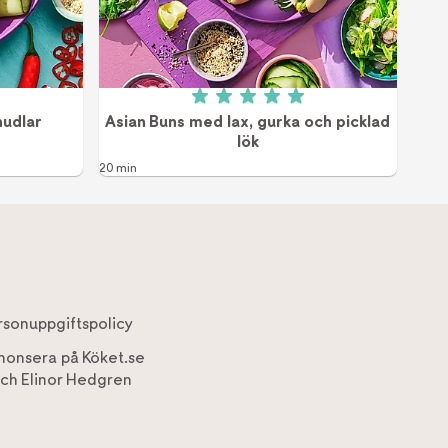
v 5 (9 röster)
Betyg: 5 av 5 (3 röster)
nudlar
Asian Buns med lax, gurka och picklad
lök
20 min
rsonuppgiftspolicy
nonsera på Köket.se
ch
Elinor Hedgren