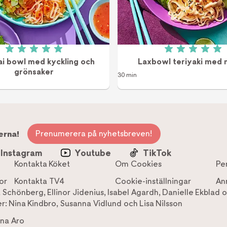
Betyg: 5 av 5 (4 röster)
Betyg: 5 a
ai bowl med kyckling och
Laxbowl teriyaki med 
grönsaker
30 min
Prenumerera på nyhetsbreven!
erna!
Instagram
Youtube
TikTok
Kontakta Köket
Om Cookies
Pe
or
Kontakta TV4
Cookie-inställningar
An
a Schönberg
,
Ellinor Jidenius
,
Isabel Agardh
,
Danielle Ekblad
o
r:
Nina Kindbro
,
Susanna Vidlund
och
Lisa Nilsson
na Aro