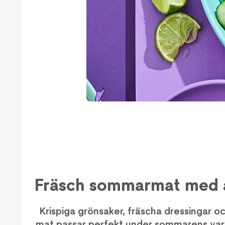
Fräsch sommarmat med a
Krispiga grönsaker, fräscha dressingar oc
mat passar perfekt under sommarens varm