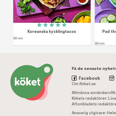
Betyg: 5 av 5 (5 röster)
Koreanska kycklingtacos
Pad th
30 min
30 min
Få de senaste nyhet
Facebook
Om Köket.se
Allmänna användarvillk
Kökets redaktörer:
Lin
Aftonbladets redaktöre
Ansvarig utgivare:
Hele