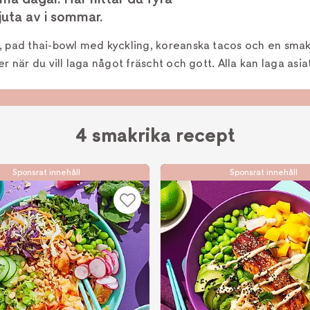
juta av i sommar.
, pad thai-bowl med kyckling, koreanska tacos och en smakr
r när du vill laga något fräscht och gott. Alla kan laga asiat
4 smakrika recept
Sponsrat innehåll
Sponsrat innehåll