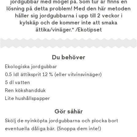
jordgubbar med mögel på. Som tur är finns en
lösning på detta problem! Med den här metoden
håller sig jordgubbarna i upp till 2 veckor i
kylskåp och de kommer inte att smaka
ättika/vinäger." /Ekotipset
Du behöver
Ekologiska jordgubbar
0.5 ldl ättiksprit 12 % (eller vitvinsvinäger)
5 dl vatten
Ren kökshandduk
Lite hushållspapper
Gör såhär
Skölj de nyinköpta jordgubbarna och plocka bort
eventuella dåliga bär. (Snoppa dem inte!)