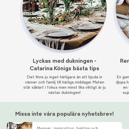
Lyckas med dukningen -
Ren
Catarina Königs bästa tips
Det finns ju inget härligare än att bjuda in
En gam
vänner och familj till härliga middagar. Maten
djupa h
står såklart i fokus men minst lika viktigt är ju
en 
nästan dukningen!
sup
Missa inte våra populära nyhetsbrev!
Menyer, inspiration, baktips och