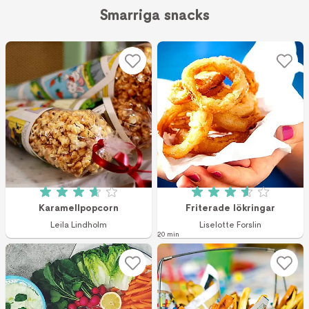
Smarriga snacks
Betyg: 3.7 av 5 (79 röster)
Betyg: 3.6 av 5 (2
Karamellpopcorn
Friterade lökringar
Leila Lindholm
Liselotte Forslin
20 min