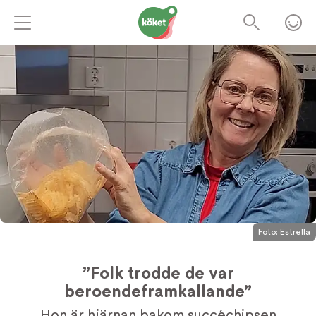
Foto:
Estrella
”Folk trodde de var
beroendeframkallande”
Hon är hjärnan bakom succéchipsen