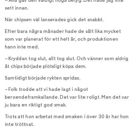
– Alla gav den väldigt höga betyg. Det hade jag inte
sett innan.
När chipsen väl lanserades gick det snabbt.
Efter bara några månader hade de sålt lika mycket
som var planerat för ett helt år, och produktionen
hann inte med.
– Kryddan tog slut, allt tog slut. Och vänner som aldrig
åt chips började plötsligt köpa dem.
Samtidigt började rykten spridas.
– Folk trodde att vi hade lagt i något
beroendeframkallande. Det var lite roligt. Men det var
ju bara en riktigt god smak.
Trots att hon arbetat med smaken i över 30 år har hon
inte tröttnat.