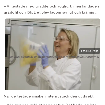
– Vi testade med grädde och yoghurt, men landade i
gräddfil och lök. Det blev lagom syrligt och krämigt.
Foto: Estrella
Inger Gustafsson är en av personerna bakom smaken Sour cream &
onion
När de testade smaken internt stack den ut direkt.