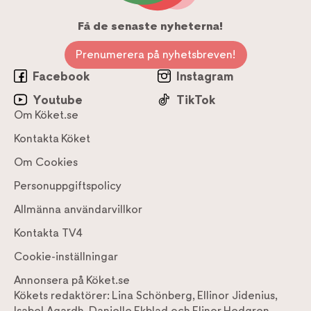
Få de senaste nyheterna!
Prenumerera på nyhetsbreven!
Facebook
Instagram
Youtube
TikTok
Om Köket.se
Kontakta Köket
Om Cookies
Personuppgiftspolicy
Allmänna användarvillkor
Kontakta TV4
Cookie-inställningar
Annonsera på Köket.se
Kökets redaktörer:
Lina Schönberg
,
Ellinor Jidenius
,
Isabel Agardh
,
Danielle Ekblad
och
Elinor Hedgren