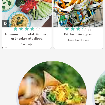
Betyg: 3.9 av 5 (46 röster)
Betyg: 3.3 av 5 (6
Hummus och fetakräm med
Frittar från ugnen
grönsaker att dippa
Anna Lind Lewin
Siri Barje
10 m