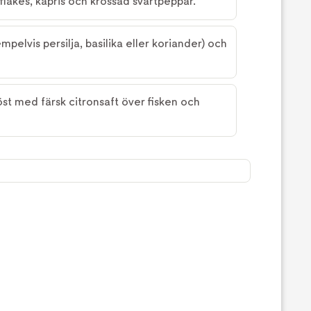
liflakes, kapris och krossad svartpeppar.
pelvis persilja, basilika eller koriander) och
st med färsk citronsaft över fisken och