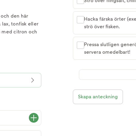
Strö över flingsalt, chi
a och den här
Hacka färska örter (exem
lax, tonfisk eller
strö över fisken.
ns med citron och
Pressa slutligen generö
servera omedelbart!
Skapa anteckning