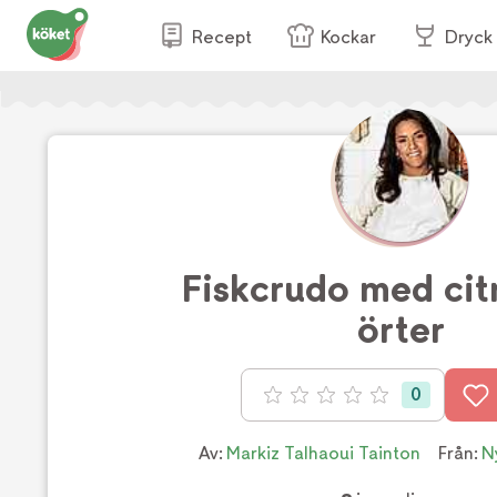
Recept
Kockar
Dryck
Fiskcrudo med cit
örter
0
Betyg: 0 av 5
Av:
Markiz Talhaoui Tainton
Från:
N