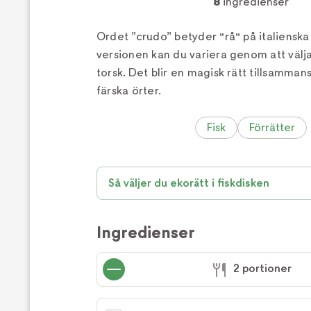
8
ingredienser
Ordet ”crudo” betyder "rå" på italiensk
versionen kan du variera genom att välja 
torsk. Det blir en magisk rätt tillsamma
färska örter.
Fisk
Förrätter
Så väljer du ekorätt i fiskdisken
Ingredienser
2 portioner