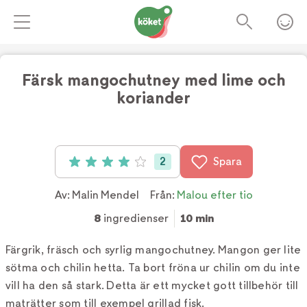
Färsk mangochutney med lime och
koriander
Foto:
Frida Wismar
2
Spara
Betyg: 4 av 5 (2 röster)
Av:
Malin Mendel
Från:
Malou efter tio
8
ingredienser
10 min
Färgrik, fräsch och syrlig mangochutney. Mangon ger lite
sötma och chilin hetta. Ta bort fröna ur chilin om du inte
vill ha den så stark. Detta är ett mycket gott tillbehör till
maträtter som till exempel grillad fisk.