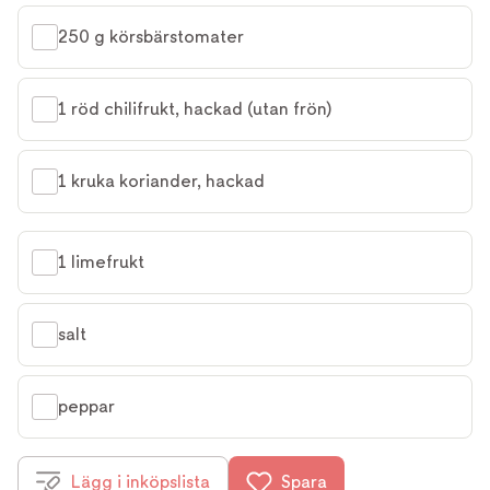
250 g körsbärstomater
1 röd chilifrukt, hackad (utan frön)
1 kruka koriander, hackad
1 limefrukt
salt
peppar
Lägg i inköpslista
Spara