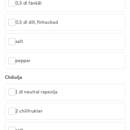
0,5 dl fänkål
0,5 dl dill, finhackad
salt
peppar
Chiliolja
1 dl neutral rapsolja
2 chilifrukter