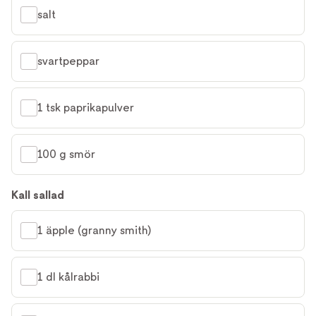
salt
svartpeppar
1 tsk paprikapulver
100 g smör
Kall sallad
1 äpple (granny smith)
1 dl kålrabbi