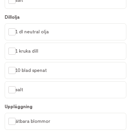
salt
Dillolja
1 dl neutral olja
1 kruka dill
10 blad spenat
salt
Uppläggning
ätbara blommor