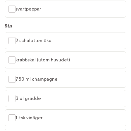
svartpeppar
Sås
2 schalottenlökar
krabbskal (utom huvudet)
750 ml champagne
3 dl grädde
1 tsk vinäger