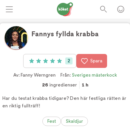
Fannys fyllda krabba
Foto:
Tv4
2
Spara
Betyg: 5 av 5 (2 röster)
Av:
Fanny Werngren
Från:
Sveriges mästerkock
26
ingredienser
1 h
Har du testat krabba tidigare? Den här festliga rätten är
en riktig fullträff!
Fest
Skaldjur