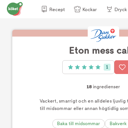
Recept
Kockar
Dryck
Eton mess ca
1
Betyg: 5 av 5 (1 röster)
18
ingredienser
Vackert, smarrigt och en alldeles ljuvlig 
till midsommar eller annan högtidlig s
Baka till midsommar
Bakverk