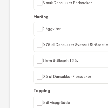
3 msk Dansukker Pärlsocker
Maräng
2 äggvitor
0,75 dl Dansukker Svenskt Strösocke
1 krm ättiksprit 12 %
0,5 dl Dansukker Florsocker
Topping
5 dl vispgrädde