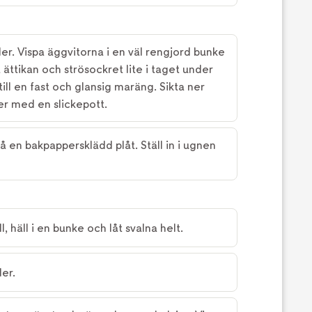
er. Vispa äggvitorna i en väl rengjord bunke
ätt ättikan och strösockret lite i taget under
 till en fast och glansig maräng. Sikta ner
er med en slickepott.
 en bakpappersklädd plåt. Ställ in i ugnen
l, häll i en bunke och låt svalna helt.
er.