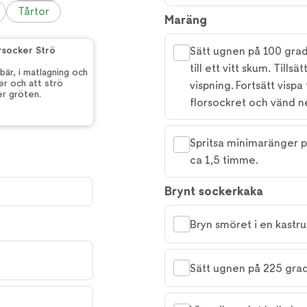
Tårtor
Maräng
rsocker Strö
Sätt ugnen på 100 grad
till ett vitt skum. Tills
 bär, i matlagning och
er och att strö
vispning. Fortsätt vispa
er gröten.
florsockret och vänd n
Spritsa minimaränger på
ca 1,5 timme.
Brynt sockerkaka
Bryn smöret i en kastrul
Sätt ugnen på 225 grad