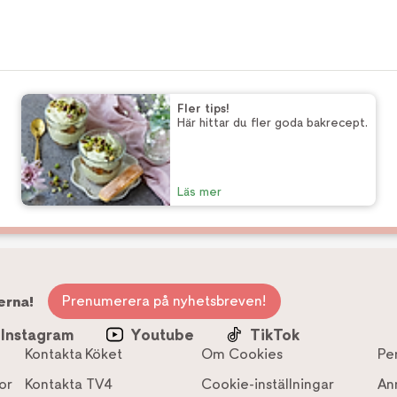
Fler tips!
Här hittar du fler goda bakrecept.
Läs mer
Prenumerera på nyhetsbreven!
erna!
Instagram
Youtube
TikTok
Kontakta Köket
Om Cookies
Pe
or
Kontakta TV4
Cookie-inställningar
An