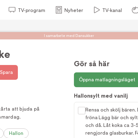
TV-program
Nyheter
TV-kanal
I samarbete med Dansukker
ke
Gör så här
Spara
Öppna matlagningsläget
Hallonsylt med vanilj
tårta att bjuda på
Rensa och skölj bären.
ommardag.
fröna Lägg bär och sylt
och då. Låt koka ca 3-5
rengjorda glasburkar. Fö
Hallon