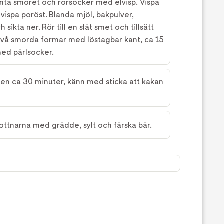
ynta smöret och rörsocker med elvisp. Vispa
 vispa poröst. Blanda mjöl, bakpulver,
 sikta ner. Rör till en slät smet och tillsätt
 två smorda formar med löstagbar kant, ca 15
ed pärlsocker.
en ca 30 minuter, känn med sticka att kakan
ottnarna med grädde, sylt och färska bär.