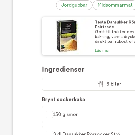
Jordgubbar
Midsommarmat
Testa Dansukker Rö
Fairtrade
Gott till frukter och
bakning, varma dryck
direkt på frukost ell
Läs mer
Ingredienser
8 bitar
Brynt sockerkaka
150 g smör
3 dl Dansukker Rörsocker Strö