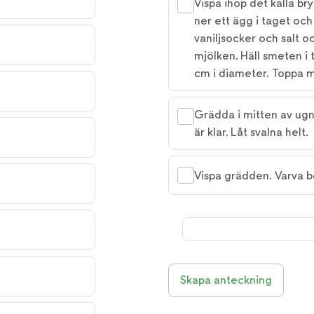
Vispa ihop det kalla br
ner ett ägg i taget och
vaniljsocker och salt och
mjölken. Häll smeten i
cm i diameter. Toppa m
Grädda i mitten av ugn
är klar. Låt svalna helt.
Vispa grädden. Varva b
Skapa anteckning