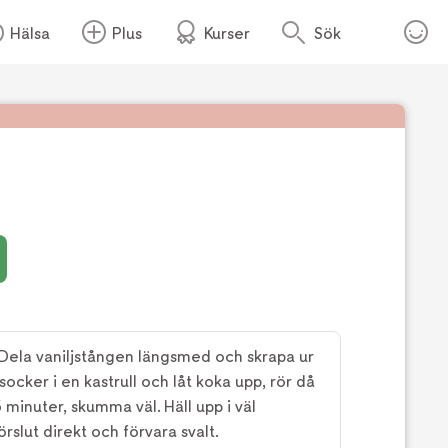
Hälsa
Plus
Kurser
Sök
Foto:
Dansukker
 Dela vaniljstången längsmed och skrapa ur
socker i en kastrull och låt koka upp, rör då
 minuter, skumma väl. Häll upp i väl
rslut direkt och förvara svalt.