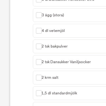
3 ägg (stora)
4 dl vetemjöl
2 tsk bakpulver
2 tsk Dansukker Vaniljsocker
2 krm salt
1,5 dl standardmjölk