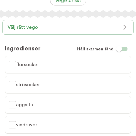
Vegetariskt
Välj rätt vego
Ingredienser
Håll skärmen tänd
florsocker
strösocker
äggvita
vindruvor