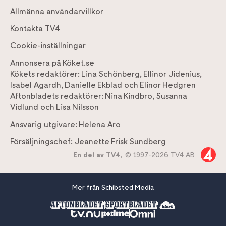
Allmänna användarvillkor
Kontakta TV4
Cookie-inställningar
Annonsera på Köket.se
Kökets redaktörer:
Lina Schönberg
,
Ellinor Jidenius
,
Isabel Agardh
,
Danielle Ekblad
och
Elinor Hedgren
Aftonbladets redaktörer:
Nina Kindbro
,
Susanna
Vidlund
och
Lisa Nilsson
Ansvarig utgivare:
Helena Aro
Försäljningschef:
Jeanette Frisk Sundberg
En del av TV4,
© 1997-2026 TV4 AB
Mer från Schibsted Media