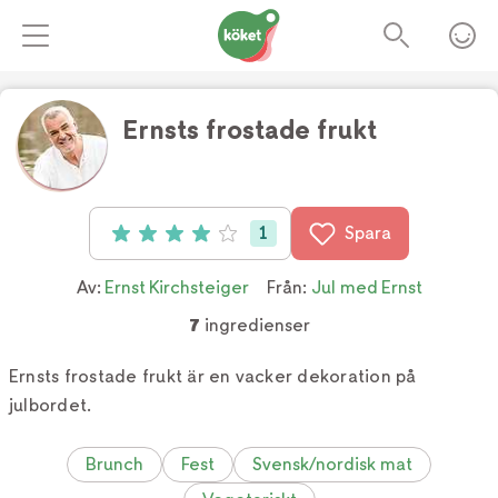
Ernsts frostade frukt
Foto:
TV4
1
Spara
Betyg: 4 av 5 (1 röster)
Av:
Ernst Kirchsteiger
Från:
Jul med Ernst
7
ingredienser
Ernsts frostade frukt är en vacker dekoration på
julbordet.
Brunch
Fest
Svensk/nordisk mat