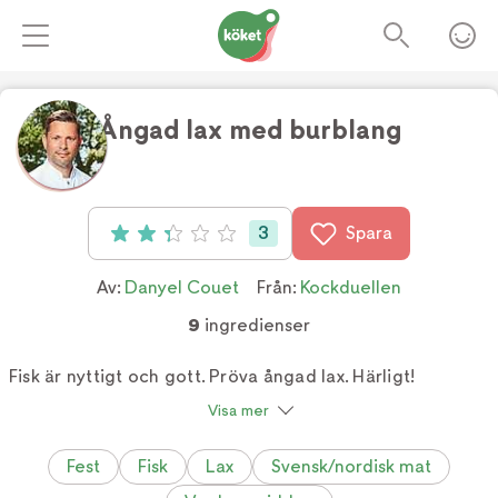
Ångad lax med burblang
Foto:
Julia Bejerot-Winkler
3
Spara
Betyg: 2.3 av 5 (3 röster)
Av:
Danyel Couet
Från:
Kockduellen
9
ingredienser
Fisk är nyttigt och gott. Pröva ångad lax. Härligt!
Visa mer
Fest
Fisk
Lax
Svensk/nordisk mat