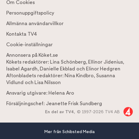
Om Cookies
Personuppgiftspolicy
Allmänna användarvillkor
Kontakta TV4
Cookie-inställningar
Annonsera på Köket.se
Kökets redaktörer:
Lina Schönberg
,
Ellinor Jidenius
,
Isabel Agardh
,
Danielle Ekblad
och
Elinor Hedgren
Aftonbladets redaktörer:
Nina Kindbro
,
Susanna
Vidlund
och
Lisa Nilsson
Ansvarig utgivare:
Helena Aro
Försäljningschef:
Jeanette Frisk Sundberg
En del av TV4,
© 1997-2026 TV4 AB
Mer från Schibsted Media