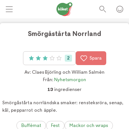
Smörgåstårta Norrland
2
Spara
Betyg: 3 av 5 (2 röster)
Av:
Claes Björling och William Salmén
Från:
Nyhetsmorgon
13
ingredienser
Smörgåstårta norrländska smaker: rensteksröra, senap,
kål, pepparrot och äpple.
Buffémat
Fest
Mackor och wraps