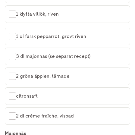
1 klyfta vitlök, riven
1 dl färsk pepparrot, grovt riven
3 dl majonnäs (se separat recept)
2 gröna äpplen, tärnade
citronsaft
2 dl crème fraîche, vispad
Majonnäs