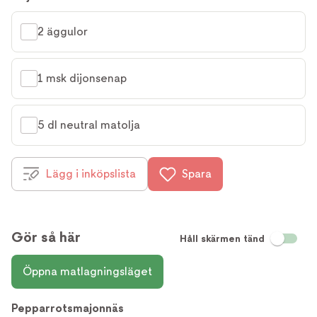
2 äggulor
1 msk dijonsenap
5 dl neutral matolja
Lägg i inköpslista
Spara
Gör så här
Håll skärmen tänd
Öppna matlagningsläget
Pepparrotsmajonnäs