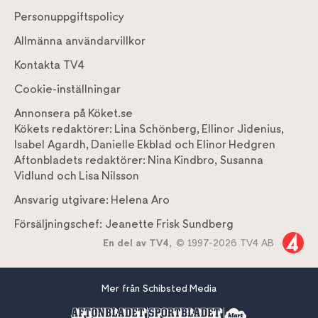
Personuppgiftspolicy
Allmänna användarvillkor
Kontakta TV4
Cookie-inställningar
Annonsera på Köket.se
Kökets redaktörer:
Lina Schönberg
,
Ellinor Jidenius
,
Isabel Agardh
,
Danielle Ekblad
och
Elinor Hedgren
Aftonbladets redaktörer:
Nina Kindbro
,
Susanna
Vidlund
och
Lisa Nilsson
Ansvarig utgivare:
Helena Aro
Försäljningschef:
Jeanette Frisk Sundberg
En del av TV4,
© 1997-2026 TV4 AB
Mer från Schibsted Media