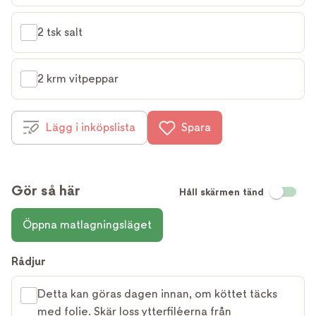
2 tsk salt
2 krm vitpeppar
Lägg i inköpslista
Spara
Gör så här
Håll skärmen tänd
Öppna matlagningsläget
Rådjur
Detta kan göras dagen innan, om köttet täcks
med folie. Skär loss ytterfiléerna från