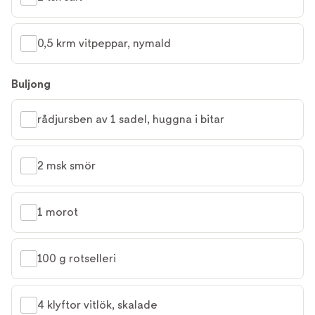
0,5 krm vitpeppar, nymald
Buljong
rådjursben av 1 sadel, huggna i bitar
2 msk smör
1 morot
100 g rotselleri
4 klyftor vitlök, skalade