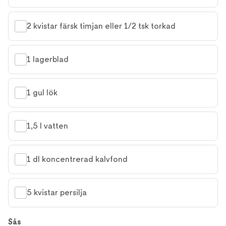
2 kvistar färsk timjan eller 1/2 tsk torkad
1 lagerblad
1 gul lök
1,5 l vatten
1 dl koncentrerad kalvfond
5 kvistar persilja
Sås