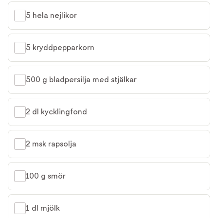
5 hela nejlikor
5 kryddpepparkorn
500 g bladpersilja med stjälkar
2 dl kycklingfond
2 msk rapsolja
100 g smör
1 dl mjölk