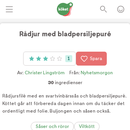
Rådjur med bladpersiljepuré
1
Spara
Betyg: 3 av 5 (1 röster)
Av:
Christer Lingström
Från:
Nyhetsmorgon
30
ingredienser
Rådjursfilé med en svartvinbärssås och bladpersiljepuré.
Köttet går att förbereda dagen innan om du täcker det
ordentligt med folie. Buljongen och såsen också.
Såser och röror
Viltkött