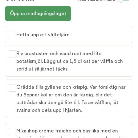
Öppna matlagningsläget
Hetta upp ett våffeljärn.
Riv prästosten och vänd runt med lite
potatismjöl. Lägg ut ca 1,5 dl ost per våffla och
sprid ut så järnet täcks.
Grädda tills gyllene och krispig. Var försiktig när
du öppnar kollar om den är färdig, blir det
osttrådar ska den gå lite till. Ta av våfflan, låt
svalna och dela upp i hjärtan.
Mixa ihop crème fraiche och basilika med en