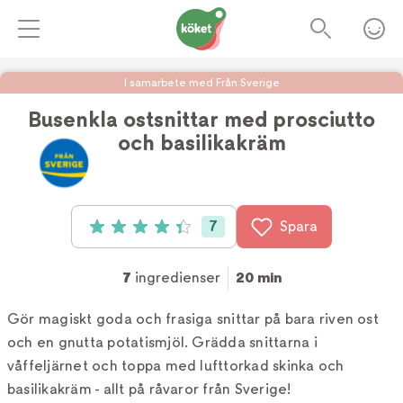
I samarbete med Från Sverige
Busenkla ostsnittar med prosciutto
och basilikakräm
Foto:
Köket
7
Spara
Betyg: 4.4 av 5 (7 röster)
7
ingredienser
20 min
Gör magiskt goda och frasiga snittar på bara riven ost
och en gnutta potatismjöl. Grädda snittarna i
våffeljärnet och toppa med lufttorkad skinka och
basilikakräm - allt på råvaror från Sverige!