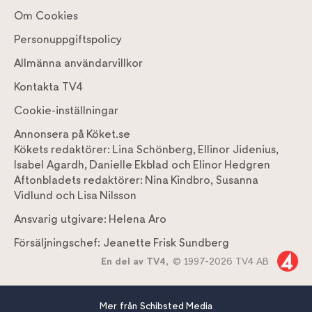
Om Cookies
Personuppgiftspolicy
Allmänna användarvillkor
Kontakta TV4
Cookie-inställningar
Annonsera på Köket.se
Kökets redaktörer:
Lina Schönberg
,
Ellinor Jidenius
,
Isabel Agardh
,
Danielle Ekblad
och
Elinor Hedgren
Aftonbladets redaktörer:
Nina Kindbro
,
Susanna
Vidlund
och
Lisa Nilsson
Ansvarig utgivare:
Helena Aro
Försäljningschef:
Jeanette Frisk Sundberg
En del av TV4,
© 1997-2026 TV4 AB
Mer från Schibsted Media