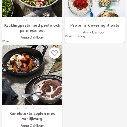
Betyg: 0 av 5
Betyg: 0 av 5
Kycklingpasta med pesto och
Proteinrik overnight oats
parmesanost
Anna Dahlbom
10 min + tid i kyl
Anna Dahlbom
25 min
Betyg: 0 av 5
Kanelstekta äpplen med
vaniljkvarg
Anna Dahlbom