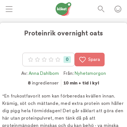
Proteinrik overnight oats
0
Spara
Betyg: 0 av 5
Av:
Anna Dahlbom
Från:
Nyhetsmorgon
8
ingredienser
10 min + tid i kyl
"En frukostfavorit som kan förberedas kvällen innan.
Krämig, söt och mättande, med extra protein som håller
dig pigg hela förmiddagen! Det går såklart att göra den
här utan proteinpulvret, men tänk då på att
proteinmängden minskas och du kan behö - va minska