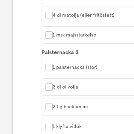
4 dl matolja (eller fritösfett)
1 msk majsstärkelse
Palsternacka 3
1 palsternacka (stor)
3 dl olivolja
20 g backtimjan
1 klyfta vitlök