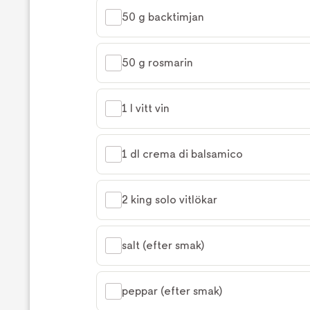
50 g backtimjan
50 g rosmarin
1 l vitt vin
1 dl crema di balsamico
2 king solo vitlökar
salt (efter smak)
peppar (efter smak)