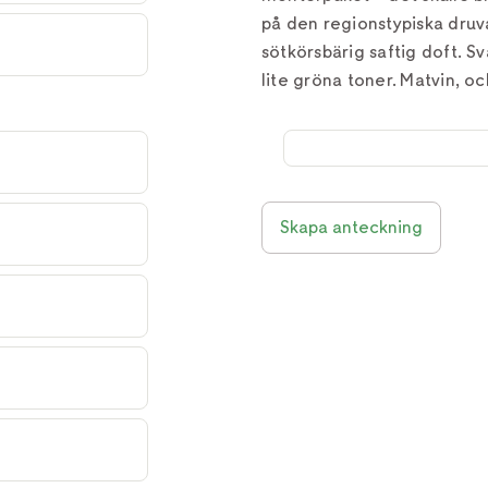
på den regionstypiska druv
sötkörsbärig saftig doft. 
lite gröna toner. Matvin, oc
Skapa anteckning