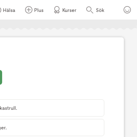
Hälsa
Plus
Kurser
Sök
Foto:
Andreas Johansson
astrull.
er.