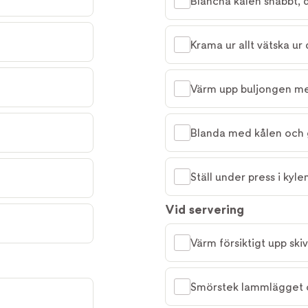
Blancha kålen snabbt, 
Krama ur allt vätska ur
Värm upp buljongen me
Blanda med kålen och g
Ställ under press i kyle
Vid servering
Värm försiktigt upp ski
Smörstek lammlägget o