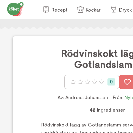
Recept
Kockar
Dryck
Rödvinskokt lä
Gotlandsla
0
Betyg: 0 av 5
Av:
Andreas Johansson
Från:
Nyh
42
ingredienser
Rödvinskokt lägg av Gotlandslamm ser
spetskålsterrine, timjansky, vinbär bevar