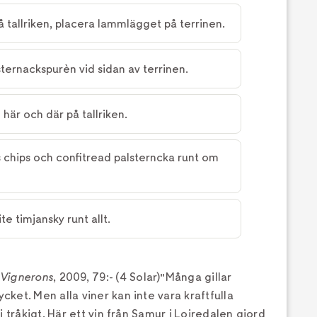
å tallriken, placera lammlägget på terrinen.
ternackspurèn vid sidan av terrinen.
 här och där på tallriken.
 chips och confitread palsterncka runt om
te timjansky runt allt.
 Vignerons
, 2009, 79:- (4 Solar)"Många gillar
et. Men alla viner kan inte vara kraftfulla
 tråkigt. Här ett vin från Samur i Loiredalen gjord