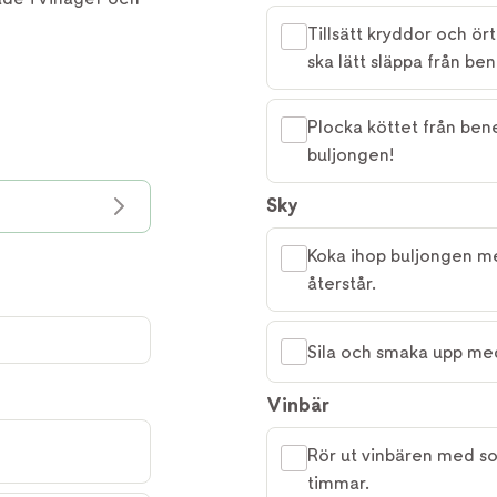
Tillsätt kryddor och ört
ska lätt släppa från ben
Plocka köttet från bene
buljongen!
Sky
Koka ihop buljongen med
återstår.
Sila och smaka upp med
Vinbär
Rör ut vinbären med soc
timmar.