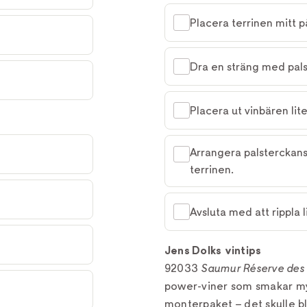
Placera terrinen mitt p
Dra en sträng med pals
Placera ut vinbären lite
Arrangera palsterckans
terrinen.
Avsluta med att rippla li
Jens Dolks vintips
92033
Saumur Réserve des
power-viner som smakar myck
monterpaket – det skulle bli