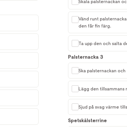
Skala palsternackan oc
Vänd runt palsternackan
den får fin färg.
Ta upp den och salta d
Palsternacka 3
Ska palsternackan och s
Lägg den tillsammans me
Sjud på svag värme til
Spetskålsterrine