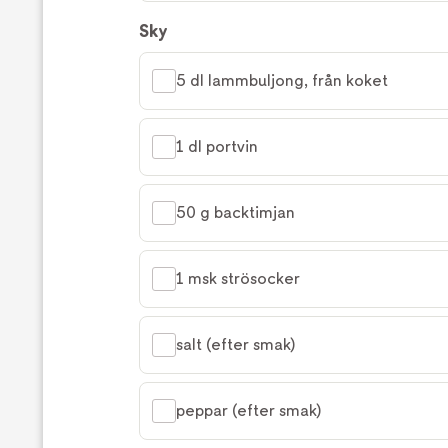
Sky
5 dl lammbuljong, från koket
1 dl portvin
50 g backtimjan
1 msk strösocker
salt (efter smak)
peppar (efter smak)