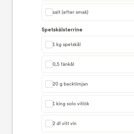
salt (efter smak)
Spetskålsterrine
1 kg spetskål
0,5 fänkål
20 g backtimjan
1 king solo vitlök
2 dl vitt vin