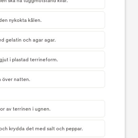
den ska ha tuggmotstånd kvar.
 den nykokta kålen.
d gelatin och agar agar.
jut i plastad terrineform.
n över natten.
vor av terrinen i ugnen.
ch krydda det med salt och peppar.