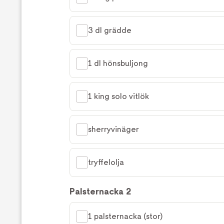
3 dl grädde
1 dl hönsbuljong
1 king solo vitlök
sherryvinäger
tryffelolja
Palsternacka 2
1 palsternacka (stor)