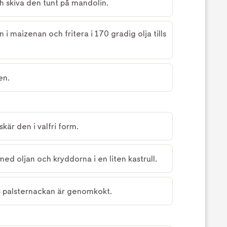
h skiva den tunt på mandolin.
 i maizenan och fritera i 170 gradig olja tills
en.
kär den i valfri form.
d oljan och kryddorna i en liten kastrull.
ls palsternackan är genomkokt.