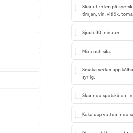
Skär ut roten på spets
timjan, vin, vitlök, toma
Sjud i 30 minuter.
Mixa och sila.
Smaka sedan upp kålbul
syrlig.
Skär ned spetskålen i m
Koka upp vatten med sa