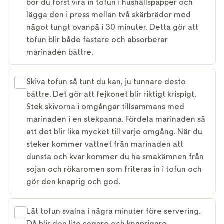
bör du först vira in tofun i hushållspapper och
lägga den i press mellan två skärbrädor med
något tungt ovanpå i 30 minuter. Detta gör att
tofun blir både fastare och absorberar
marinaden bättre.
Skiva tofun så tunt du kan, ju tunnare desto
bättre. Det gör att fejkonet blir riktigt krispigt.
Stek skivorna i omgångar tillsammans med
marinaden i en stekpanna. Fördela marinaden så
att det blir lika mycket till varje omgång. När du
steker kommer vattnet från marinaden att
dunsta och kvar kommer du ha smakämnen från
sojan och rökaromen som friteras in i tofun och
gör den knaprig och god.
Låt tofun svalna i några minuter före servering.
Då blir den lite segare och knaprigare.