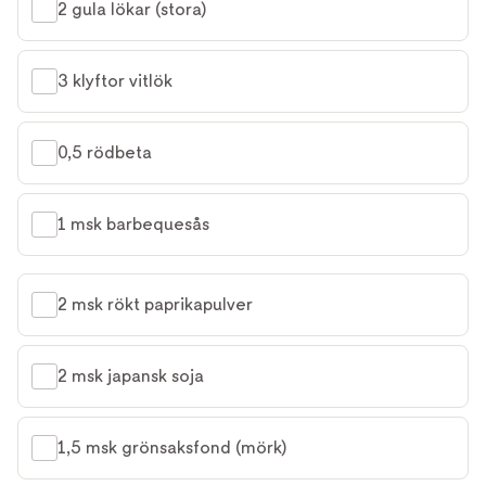
2 gula lökar (stora)
3 klyftor vitlök
0,5 rödbeta
1 msk barbequesås
2 msk rökt paprikapulver
2 msk japansk soja
1,5 msk grönsaksfond (mörk)