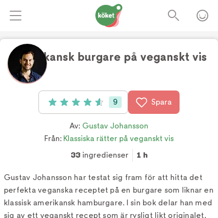
Amerikansk burgare på veganskt vis
Foto:
Stefan Wettainen
9
Spara
Betyg: 4.6 av 5 (9 röster)
Av:
Gustav Johansson
Från:
Klassiska rätter på veganskt vis
33
ingredienser
1 h
Gustav Johansson har testat sig fram för att hitta det
perfekta veganska receptet på en burgare som liknar en
klassisk amerikansk hamburgare. I sin bok delar han med
sig av ett veganskt recept som är rysligt likt originalet.