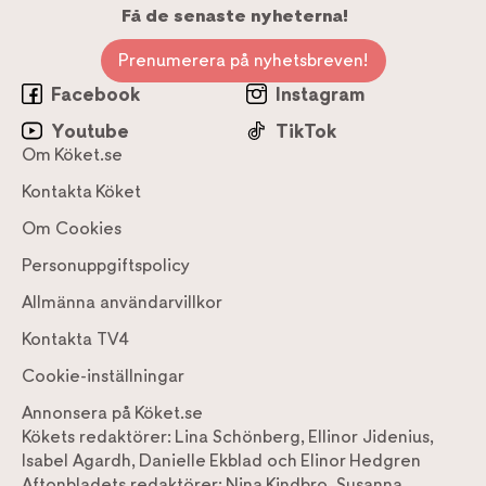
Få de senaste nyheterna!
Prenumerera på nyhetsbreven!
Facebook
Instagram
Youtube
TikTok
Om Köket.se
Kontakta Köket
Om Cookies
Personuppgiftspolicy
Allmänna användarvillkor
Kontakta TV4
Cookie-inställningar
Annonsera på Köket.se
Kökets redaktörer:
Lina Schönberg
,
Ellinor Jidenius
,
Isabel Agardh
,
Danielle Ekblad
och
Elinor Hedgren
Aftonbladets redaktörer:
Nina Kindbro
,
Susanna