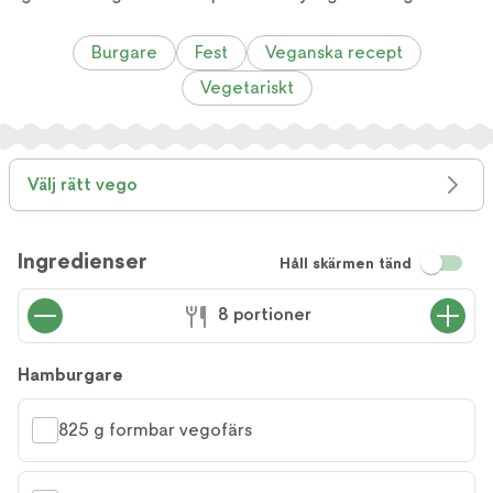
Burgare
Fest
Veganska recept
Vegetariskt
Välj rätt vego
Ingredienser
Håll skärmen tänd
8 portioner
Hamburgare
825 g formbar vegofärs