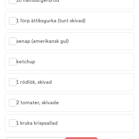
10 hamburgerbröd
1 förp ättiksgurka (tunt skivad)
senap (amerikansk gul)
ketchup
1 rödlök, skivad
2 tomater, skivade
1 kruka krispsallad