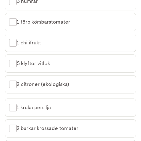
3 humrar
1 förp körsbärstomater
1 chilifrukt
5 klyftor vitlök
2 citroner (ekologiska)
1 kruka persilja
2 burkar krossade tomater