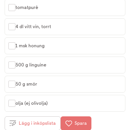
tomatpuré
4 dl vitt vin, torrt
1 msk honung
500 g linguine
50 g smör
olja (ej olivolja)
Lägg i inköpslista
Spara