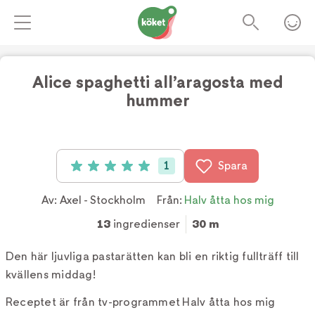
Alice spaghetti all’aragosta med
hummer
Foto:
Tv4
1
Spara
Betyg: 5 av 5 (1 röster)
Av:
Axel - Stockholm
Från:
Halv åtta hos mig
13
ingredienser
30 m
Den här ljuvliga pastarätten kan bli en riktig fullträff till
kvällens middag!
Receptet är från tv-programmet Halv åtta hos mig