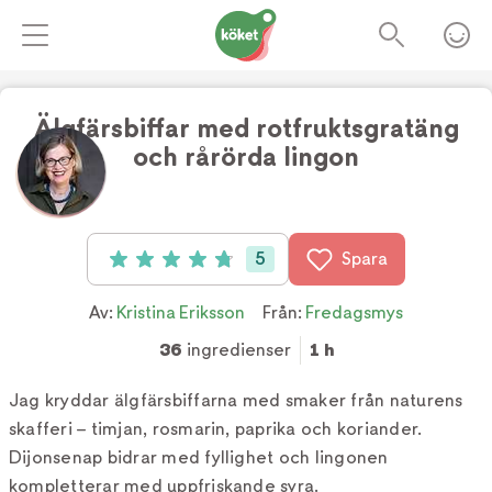
Älgfärsbiffar med rotfruktsgratäng
och rårörda lingon
Foto:
Åsa Dahlgren
5
Spara
Betyg: 4.8 av 5 (5 röster)
Av:
Kristina Eriksson
Från:
Fredagsmys
36
ingredienser
1 h
Jag kryddar älgfärsbiffarna med smaker från naturens
skafferi – timjan, rosmarin, paprika och koriander.
Dijonsenap bidrar med fyllighet och lingonen
kompletterar med uppfriskande syra.