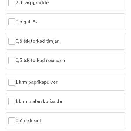
2 dl vispgrädde
0,5 gul lök
0,5 tsk torkad timjan
0,5 tsk torkad rosmarin
1 krm paprikapulver
1 krm malen koriander
0,75 tsk salt