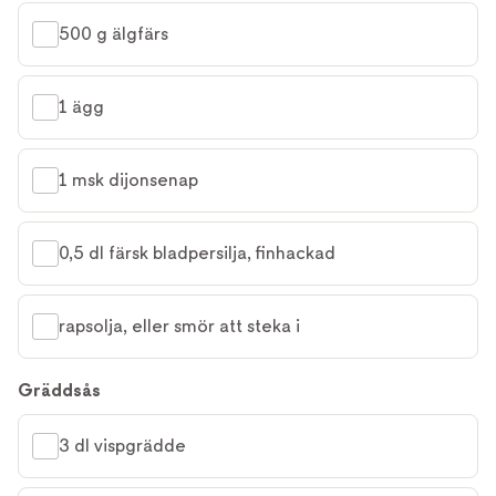
500 g älgfärs
1 ägg
1 msk dijonsenap
0,5 dl färsk bladpersilja, finhackad
rapsolja, eller smör att steka i
Gräddsås
3 dl vispgrädde