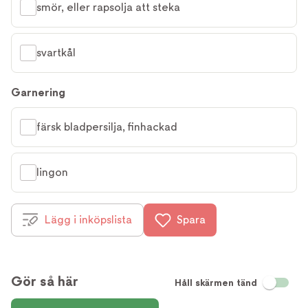
smör, eller rapsolja att steka
svartkål
Garnering
färsk bladpersilja, finhackad
lingon
Lägg i inköpslista
Spara
Gör så här
Håll skärmen tänd