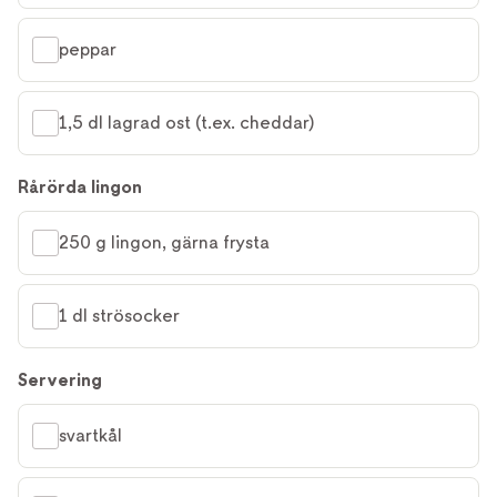
peppar
1,5 dl lagrad ost (t.ex. cheddar)
Rårörda lingon
250 g lingon, gärna frysta
1 dl strösocker
Servering
svartkål