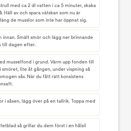
trull med ca 2 dl vatten i ca 5 minuter, skaka
. Häll av och spara vätskan som nu är
Släng de musslor som inte har öppnat sig.
n innan. Smält smör och lägg ner brinnande
 till dagen efter.
d musselfond i grund. Värm upp fonden till
i smöret, lite åt gången, under vispning så
n homogen sås. När du fått rätt konsistens
nsaft.
r i såsen, lägg över på en tallrik. Toppa med
etblad så grillar du dem först i en hålsil