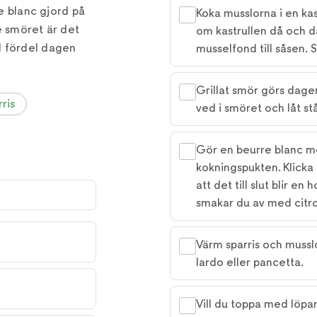
re blanc gjord på
Koka musslorna i en kas
e smöret är det
om kastrullen då och då
d fördel dagen
musselfond till såsen. 
Grillat smör görs dage
ris
ved i smöret och låt stå
Gör en beurre blanc me
kokningspukten. Klicka 
att det till slut blir e
smakar du av med citro
Värm sparris och musslo
lardo eller pancetta.
Vill du toppa med löparf