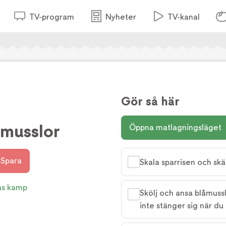
TV-program
Nyheter
TV-kanal
Gör så här
åmusslor
Öppna matlagningsläget
Spara
Skala sparrisen och skä
as kamp
Skölj och ansa blåmuss
inte stänger sig när du