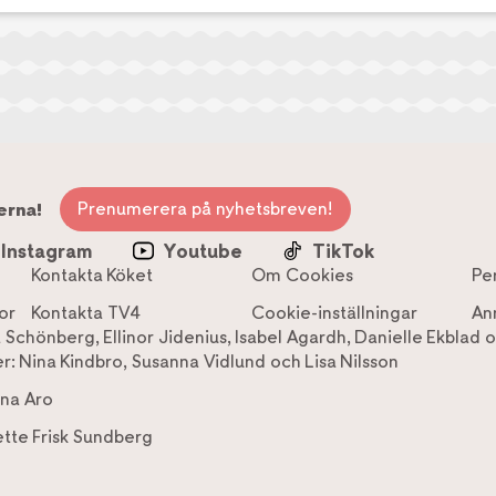
Prenumerera på nyhetsbreven!
erna!
Instagram
Youtube
TikTok
Kontakta Köket
Om Cookies
Pe
or
Kontakta TV4
Cookie-inställningar
An
a Schönberg
,
Ellinor Jidenius
,
Isabel Agardh
,
Danielle Ekblad
o
r:
Nina Kindbro
,
Susanna Vidlund
och
Lisa Nilsson
na Aro
tte Frisk Sundberg