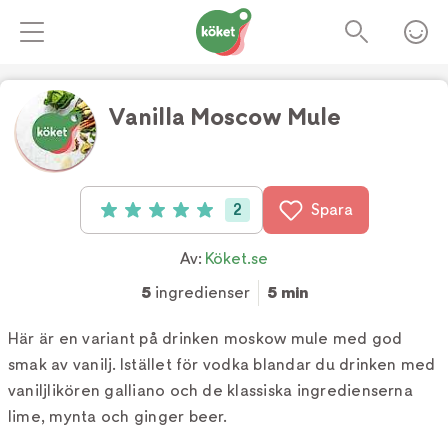
Vanilla Moscow Mule
Foto:
Köket.se
2
Spara
Betyg: 5 av 5 (2 röster)
Av:
Köket.se
5
ingredienser
5 min
Här är en variant på drinken moskow mule med god
smak av vanilj. Istället för vodka blandar du drinken med
vaniljlikören galliano och de klassiska ingredienserna
lime, mynta och ginger beer.