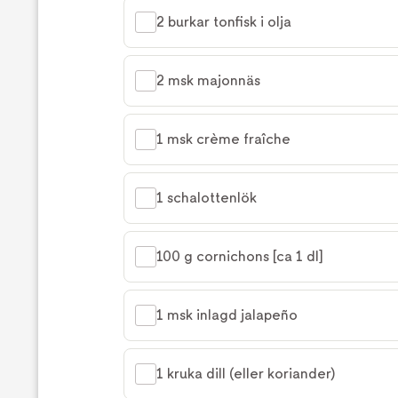
2 burkar tonfisk i olja
2 msk majonnäs
1 msk crème fraîche
1 schalottenlök
100 g cornichons [ca 1 dl]
1 msk inlagd jalapeño
1 kruka dill (eller koriander)