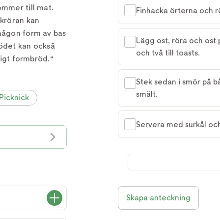
ommer till mat.
Finhacka örterna och rö
skröran kan
 någon form av bas
Lägg ost, röra och ost
Brödet kan också
och två till toasts.
nligt formbröd."
Stek sedan i smör på båd
smält.
Picknick
Servera med surkål och
Skapa anteckning