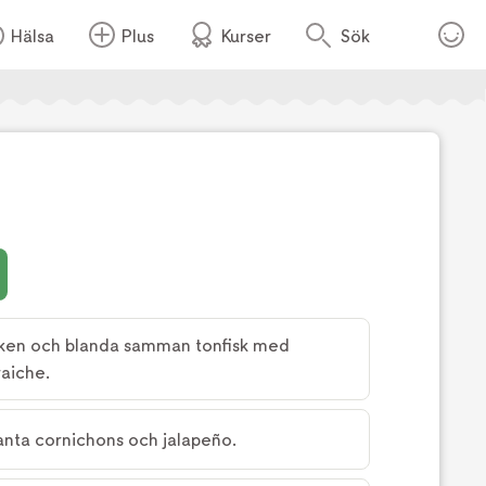
Hälsa
Plus
Kurser
Sök
Foto:
Mira Wickman
fisken och blanda samman tonfisk med
aiche.
lanta cornichons och jalapeño.