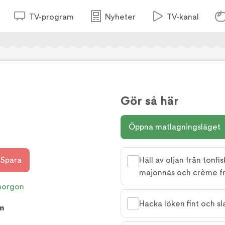
TV-program
Nyheter
TV-kanal
Gör så här
Öppna matlagningsläget
Spara
Häll av oljan från ton
majonnäs och crème fr
morgon
Hacka löken fint och s
m