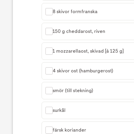
8 skivor formfranska
150 g cheddarost, riven
1 mozzarellaost, skivad [à 125 g]
4 skivor ost (hamburgerost)
smör (till stekning)
surkål
färsk koriander