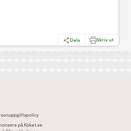
Skriv ut
Dela
rsonuppgiftspolicy
nonsera på Köket.se