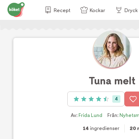
Recept
Kockar
Dryck
Tuna melt
4
Betyg: 4.5 av 5 (4 röster)
Av:
Frida Lund
Från:
Nyhets
14
ingredienser
20 