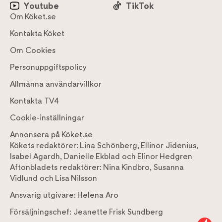
Youtube
TikTok
Om Köket.se
Kontakta Köket
Om Cookies
Personuppgiftspolicy
Allmänna användarvillkor
Kontakta TV4
Cookie-inställningar
Annonsera på Köket.se
Kökets redaktörer:
Lina Schönberg
,
Ellinor Jidenius
,
Isabel Agardh
,
Danielle Ekblad
och
Elinor Hedgren
Aftonbladets redaktörer:
Nina Kindbro
,
Susanna
Vidlund
och
Lisa Nilsson
Ansvarig utgivare:
Helena Aro
Försäljningschef:
Jeanette Frisk Sundberg