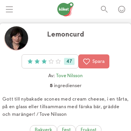
Lemoncurd
Foto:
Tove Nilsson
47
Spara
Betyg: 3.1 av 5 (47 röster)
Av:
Tove Nilsson
5
ingredienser
Gott till nybakade scones med cream cheese, i en tårta,
på en glass eller tillsammans med färska bär, grädde
och maränger! /Tove Nilsson
Bakverk
Fest
Frukost