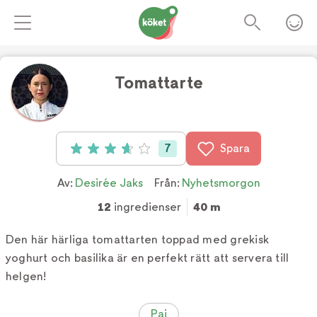
Tomattarte
7
Spara
Betyg: 3.7 av 5 (7 röster)
Av:
Desirée Jaks
Från:
Nyhetsmorgon
12
ingredienser
40 m
Den här härliga tomattarten toppad med grekisk
yoghurt och basilika är en perfekt rätt att servera till
helgen!
Paj