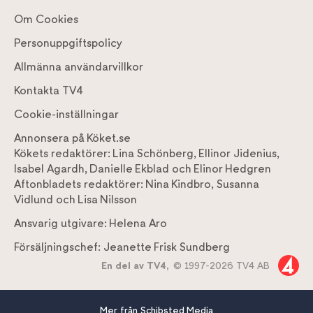
Om Cookies
Personuppgiftspolicy
Allmänna användarvillkor
Kontakta TV4
Cookie-inställningar
Annonsera på Köket.se
Kökets redaktörer:
Lina Schönberg
,
Ellinor Jidenius
,
Isabel Agardh
,
Danielle Ekblad
och
Elinor Hedgren
Aftonbladets redaktörer:
Nina Kindbro
,
Susanna
Vidlund
och
Lisa Nilsson
Ansvarig utgivare:
Helena Aro
Försäljningschef:
Jeanette Frisk Sundberg
En del av TV4,
© 1997-2026 TV4 AB
Mer från Schibsted Media