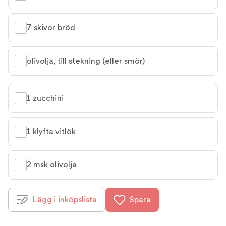
7 skivor bröd
olivolja, till stekning (eller smör)
1 zucchini
1 klyfta vitlök
2 msk olivolja
Lägg i inköpslista
Spara