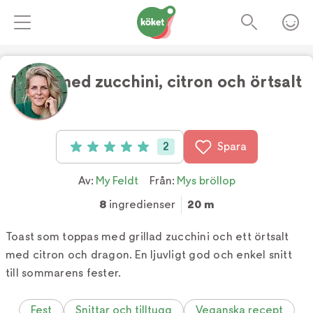
Toast med zucchini, citron och örtsalt
Foto:
TV4
2
Spara
Betyg: 5 av 5 (2 röster)
Av:
My Feldt
Från:
Mys bröllop
8
ingredienser
20 m
Toast som toppas med grillad zucchini och ett örtsalt
med citron och dragon. En ljuvligt god och enkel snitt
till sommarens fester.
Fest
Snittar och tilltugg
Veganska recept