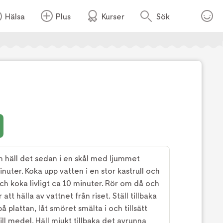
Hälsa
Plus
Kurser
Sök
Foto:
TV4
h häll det sedan i en skål med ljummet
inuter. Koka upp vatten i en stor kastrull och
et och koka livligt ca 10 minuter. Rör om då och
att hälla av vattnet från riset. Ställ tillbaka
 plattan, låt smöret smälta i och tillsätt
ill medel. Häll mjukt tillbaka det avrunna