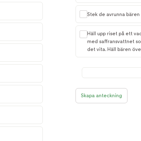
Stek de avrunna bären i
Häll upp riset på ett va
med saffransvattnet som
det vita. Häll bären öve
Skapa anteckning