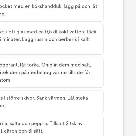
k locket med en kökshandduk, lägg på och låt
me.
et i ett glas med ca 0,5 dl kokt vatten, täck
 minuter. Lägg russin och berberis i kallt
.
noggrant, låt torka. Gnid in dem med salt,
Stek dem på medelhög värme tills de får
untom.
s i större skivor. Sänk värmen. Låt steka
er.
na, salta och peppra. Tillsätt 2 tsk av
 citron och tillsätt.