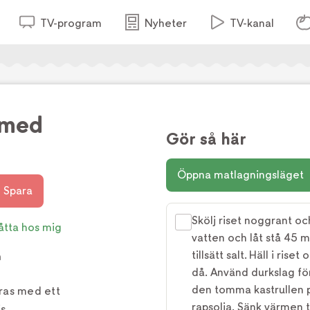
TV-program
Nyheter
TV-kanal
 med
Gör så här
Öppna matlagningsläget
Spara
Skölj riset noggrant oc
åtta hos mig
vatten och låt stå 45 m
tillsätt salt. Häll i ris
h
då. Använd durkslag för 
den tomma kastrullen på
ras med ett
rapsolja. Sänk värmen t
s.