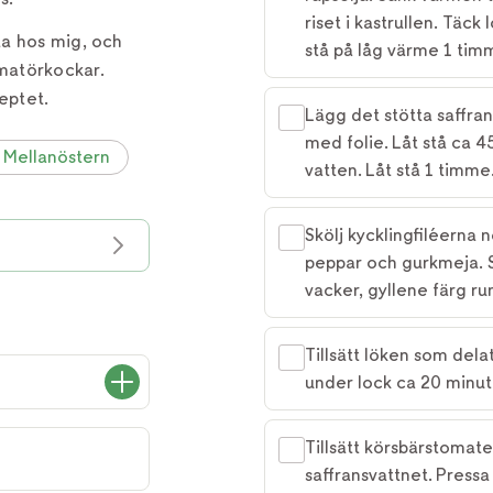
riset i kastrullen. Täc
ta hos mig, och
stå på låg värme 1 tim
matörkockar.
eptet.
Lägg det stötta saffran
med folie. Låt stå ca 45
 Mellanöstern
vatten. Låt stå 1 timme
Skölj kycklingfiléerna 
peppar och gurkmeja. 
vacker, gyllene färg r
Tillsätt löken som delat
under lock ca 20 minut
Tillsätt körsbärstomater
saffransvattnet. Pressa 1