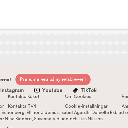
Prenumerera på nyhetsbreven!
erna!
Instagram
Youtube
TikTok
Kontakta Köket
Om Cookies
Pe
or
Kontakta TV4
Cookie-inställningar
An
a Schönberg
,
Ellinor Jidenius
,
Isabel Agardh
,
Danielle Ekblad
o
r:
Nina Kindbro
,
Susanna Vidlund
och
Lisa Nilsson