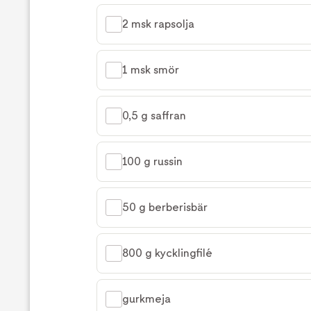
2 msk rapsolja
1 msk smör
0,5 g saffran
100 g russin
50 g berberisbär
800 g kycklingfilé
gurkmeja