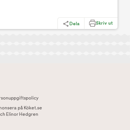
Skriv ut
Dela
rsonuppgiftspolicy
nonsera på Köket.se
ch
Elinor Hedgren