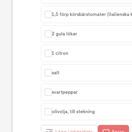
1,5 förp körsbärstomater (italienska
2 gula lökar
1 citron
salt
svartpeppar
olivolja, till stekning
Lägg i inköpslista
Spara