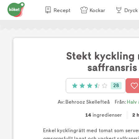
Recept
Kockar
Dryck
Stekt kyckling
saffransris
28
Betyg: 3.5 av 5 (28 röster)
Av:
Behrooz Skellefteå
Från:
Halv 
14
ingredienser
2 
Enkel kycklingrätt med tomat som serve
omsorgsfullt lagat och vackert saffransri