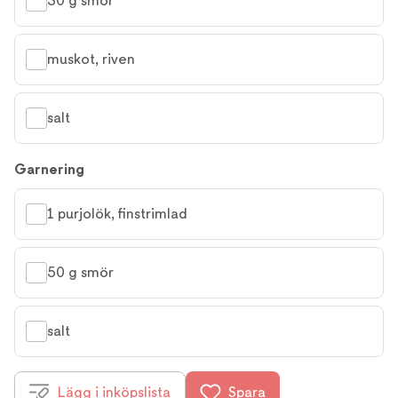
30 g smör
muskot, riven
salt
Garnering
1 purjolök, finstrimlad
50 g smör
salt
Lägg i inköpslista
Spara