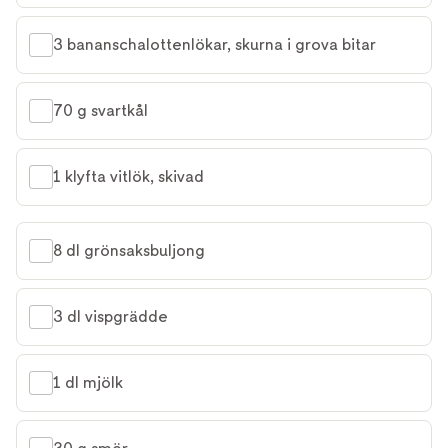
3 bananschalottenlökar, skurna i grova bitar
70 g svartkål
1 klyfta vitlök, skivad
8 dl grönsaksbuljong
3 dl vispgrädde
1 dl mjölk