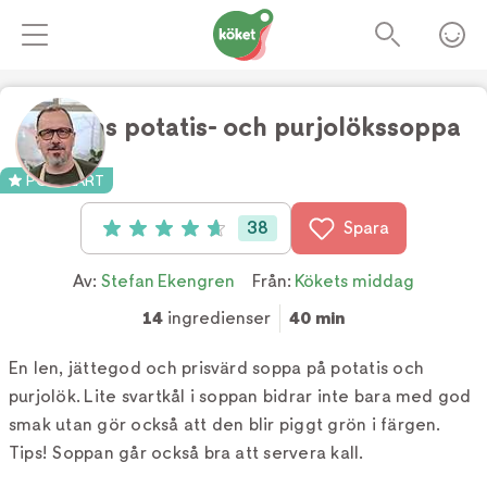
Stefans potatis- och purjolökssoppa
Foto:
TV4
POPULÄRT
38
Spara
Betyg: 4.7 av 5 (38 röster)
Av:
Stefan Ekengren
Från:
Kökets middag
14
ingredienser
40 min
En len, jättegod och prisvärd soppa på potatis och
purjolök. Lite svartkål i soppan bidrar inte bara med god
smak utan gör också att den blir piggt grön i färgen.
Tips! Soppan går också bra att servera kall.