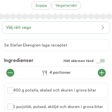
Soppa
Vegetariskt
Välj rätt vego
Se Stefan Ekengren laga receptet
Se
Stefan
Ingredienser
Håll skärmen tänd
Ekengren
laga
4 portioner
receptet
400 g potatis, skalad och skuren i grova bitar
1 purjolök, putsad, sköljd och skuren i grova bitar