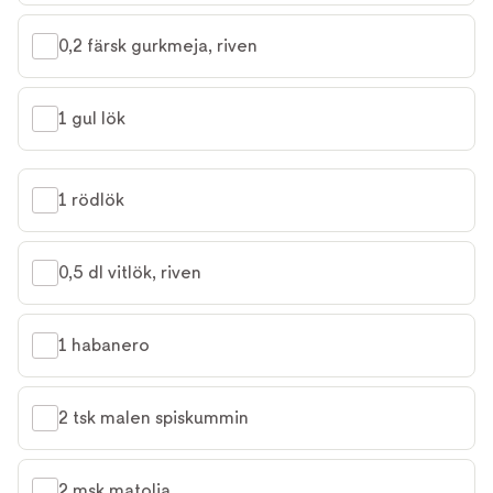
0,2 färsk gurkmeja, riven
1 gul lök
1 rödlök
0,5 dl vitlök, riven
1 habanero
2 tsk malen spiskummin
2 msk matolja