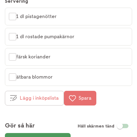
Servering
1 dl pistagenötter
1 dl rostade pumpakärnor
färsk koriander
ätbara blommor
Lägg i inköpslista
Spara
Gör så här
Håll skärmen tänd