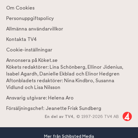
Om Cookies
Personuppgiftspolicy
Allmänna användarvillkor
Kontakta TV4
Cookie-inställningar
Annonsera på Köket.se
Kökets redaktörer:
Lina Schönberg
,
Ellinor Jidenius
,
Isabel Agardh
,
Danielle Ekblad
och
Elinor Hedgren
Aftonbladets redaktörer:
Nina Kindbro
,
Susanna
Vidlund
och
Lisa Nilsson
Ansvarig utgivare:
Helena Aro
Försäljningschef:
Jeanette Frisk Sundberg
En del av TV4,
© 1997-2026 TV4 AB
Mer från Schibsted Media