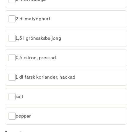
2 dl matyoghurt
1,5 l grönsaksbuljong
0,5 citron, pressad
1 dl färsk koriander, hackad
salt
peppar