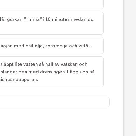
låt gurkan ”rimma” i 10 minuter medan du
ojan med chiliolja, sesamolja och vitlök.
äppt lite vatten så häll av vätskan och
u blandar den med dressingen. Lägg upp på
 sichuanpepparen.