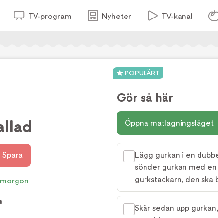
TV-program
Nyheter
TV-kanal
POPULÄRT
Gör så här
llad
Öppna matlagningsläget
Spara
Lägg gurkan i en dubbe
sönder gurkan med en 
gurkstackarn, den ska b
smorgon
m
Skär sedan upp gurkan,