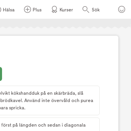
Hälsa
Plus
Kurser
Sök
Foto:
Tv4
lvikt kökshandduk på en skärbräda, slå
brödkavel. Använd inte övervåld och purea
ara spricka.
 först på längden och sedan i diagonala