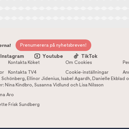
Prenumerera på nyhetsbreven!
erna!
Instagram
Youtube
TikTok
Kontakta Köket
Om Cookies
Pe
or
Kontakta TV4
Cookie-inställningar
An
a Schönberg
,
Ellinor Jidenius
,
Isabel Agardh
,
Danielle Ekblad
o
r:
Nina Kindbro
,
Susanna Vidlund
och
Lisa Nilsson
na Aro
tte Frisk Sundberg