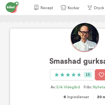
Recept
Kockar
Dryck
Smashad gurksa
15
Betyg: 4.7 av 5 (15 röster)
Av:
Erik Videgård
Från:
Nyhet
6
ingredienser
20 