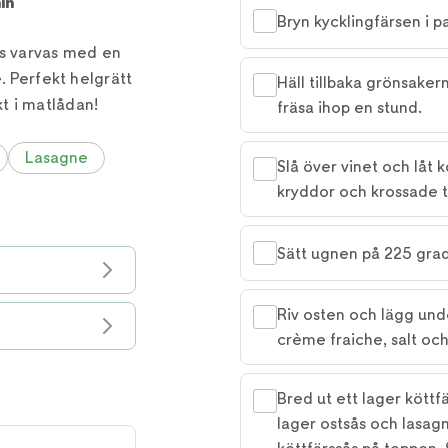
in
Bryn kycklingfärsen i pan
rs varvas med en
. Perfekt helgrätt
Häll tillbaka grönsaker
t i matlådan!
fräsa ihop en stund.
Lasagne
Slå över vinet och låt ko
kryddor och krossade t
Sätt ugnen på 225 grad
Riv osten och lägg unde
crème fraiche, salt oc
Bred ut ett lager köttf
lager ostsås och lasagn