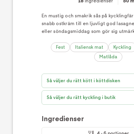
18
ingredienser
50 m
En mustig och smakrik sås på kycklingfä
snabb ostkräm till en ljuvligt god lasagne
eller söndagsmiddag som gör sig utmärk
Fest
Italiensk mat
Kyckling
Matlåda
Så väljer du rätt kött i köttdisken
Så väljer du rätt kyckling i butik
Ingredienser
4 - 6 portioner