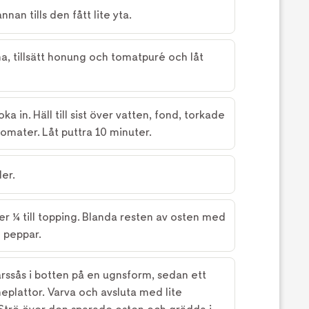
nan tills den fått lite yta.
na, tillsätt honung och tomatpuré och låt
ka in. Häll till sist över vatten, fond, torkade
omater. Låt puttra 10 minuter.
er.
r ¼ till topping. Blanda resten av osten med
h peppar.
ärssås i botten på en ugnsform, sedan ett
eplattor. Varva och avsluta med lite