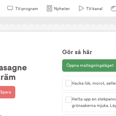
TV-program
Nyheter
TV-kanal
Gör så här
lasagne
Öppna matlagningsläget
kräm
Hacka lök, morot, seller
Spara
Hetta upp en stekpanna 
grönsakerna mjuka. Läg