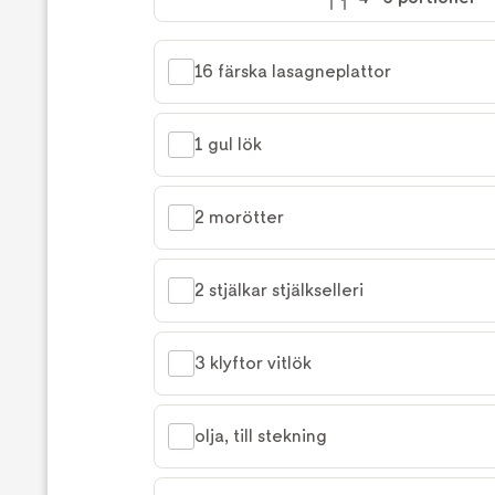
16 färska lasagneplattor
1 gul lök
2 morötter
2 stjälkar stjälkselleri
3 klyftor vitlök
olja, till stekning