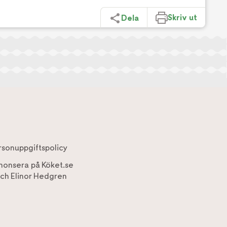
Skriv ut
Dela
rsonuppgiftspolicy
nonsera på Köket.se
ch
Elinor Hedgren