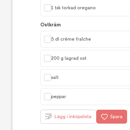
1 tsk torkad oregano
Ostkräm
5 dl crème fraîche
200 g lagrad ost
salt
peppar
Lägg i inköpslista
Spara