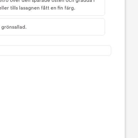
 Strö över den sparade osten och grädda i
ler tills lasagnen fått en fin färg.
 grönsallad.