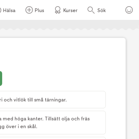
Hälsa
Plus
Kurser
Sök
Foto:
Köket.se
i och vitlök till små tärningar.
med höga kanter. Tillsätt olja och fräs
g över i en skål.