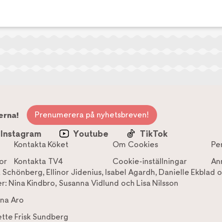
Prenumerera på nyhetsbreven!
erna!
Instagram
Youtube
TikTok
Kontakta Köket
Om Cookies
Pe
or
Kontakta TV4
Cookie-inställningar
An
a Schönberg
,
Ellinor Jidenius
,
Isabel Agardh
,
Danielle Ekblad
o
r:
Nina Kindbro
,
Susanna Vidlund
och
Lisa Nilsson
na Aro
tte Frisk Sundberg