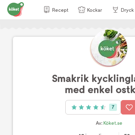
Recept
Kockar
Dryck
Smakrik kyckling
med enkel ost
7
Betyg: 4.6 av 5 (7 röster)
Av:
Köket.se