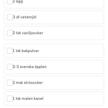
2 ägg
3 dl vetemjöl
2 tsk vaniljsocker
1 tsk bakpulver
2-3 svenska äpplen
2 msk strösocker
1 tsk malen kanel