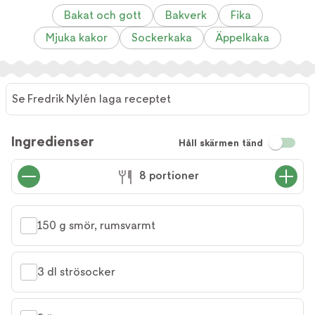
Bakat och gott
Bakverk
Fika
Mjuka kakor
Sockerkaka
Äppelkaka
Se Fredrik Nylén laga receptet
Se
Fredrik
Ingredienser
Håll skärmen tänd
Nylén
laga
8 portioner
receptet
150 g smör, rumsvarmt
3 dl strösocker