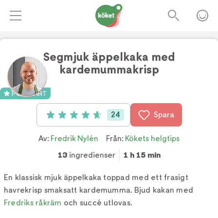
Segmjuk äppelkaka med
kardemummakrisp
Foto:
TV4
POPULÄRT
24
Spara
Betyg: 4.7 av 5 (24 röster)
Av:
Fredrik Nylén
Från:
Kökets helgtips
13
ingredienser
1 h 15 min
En klassisk mjuk äppelkaka toppad med ett frasigt
havrekrisp smaksatt kardemumma. Bjud kakan med
Fredriks råkräm
och succé utlovas.