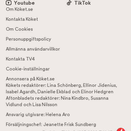
Youtube
TikTok
Om Köket.se
Kontakta Köket
Om Cookies
Personuppgiftspolicy
Allmänna användarvillkor
Kontakta TV4
Cookie-inställningar
Annonsera på Köket.se
Kökets redaktörer:
Lina Schönberg
,
Ellinor Jidenius
,
Isabel Agardh
,
Danielle Ekblad
och
Elinor Hedgren
Aftonbladets redaktörer:
Nina Kindbro
,
Susanna
Vidlund
och
Lisa Nilsson
Ansvarig utgivare:
Helena Aro
Försäljningschef:
Jeanette Frisk Sundberg