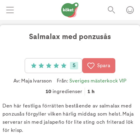
Salmalax med ponzusås
Foto:
Tv4
5
Spara
Betyg: 5 av 5 (5 röster)
Av:
Maja Ivarsson
Från:
Sveriges mästerkock VIP
10
ingredienser
1 h
Den här festliga förrätten bestående av salmalax med
ponzusås förgyller vilken härlig middag som helst. Maja
serverar sin med jalapeño för lite sting och friterad lök
för krisp.