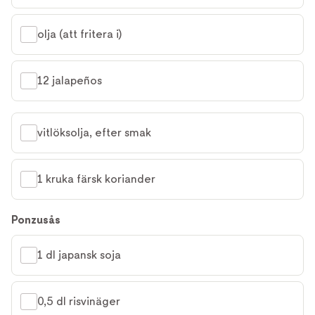
olja (att fritera i)
12 jalapeños
vitlöksolja, efter smak
1 kruka färsk koriander
Ponzusås
1 dl japansk soja
0,5 dl risvinäger