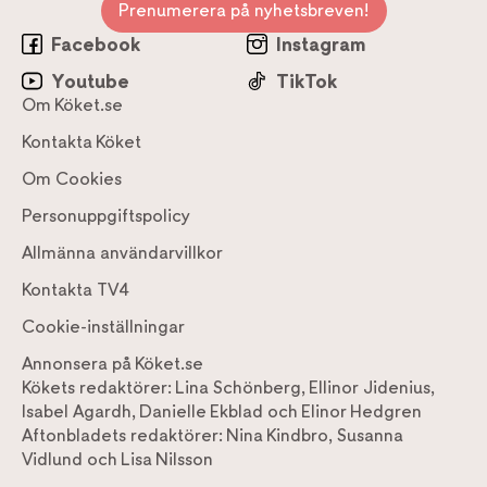
Prenumerera på nyhetsbreven!
Facebook
Instagram
Youtube
TikTok
Om Köket.se
Kontakta Köket
Om Cookies
Personuppgiftspolicy
Allmänna användarvillkor
Kontakta TV4
Cookie-inställningar
Annonsera på Köket.se
Kökets redaktörer:
Lina Schönberg
,
Ellinor Jidenius
,
Isabel Agardh
,
Danielle Ekblad
och
Elinor Hedgren
Aftonbladets redaktörer:
Nina Kindbro
,
Susanna
Vidlund
och
Lisa Nilsson