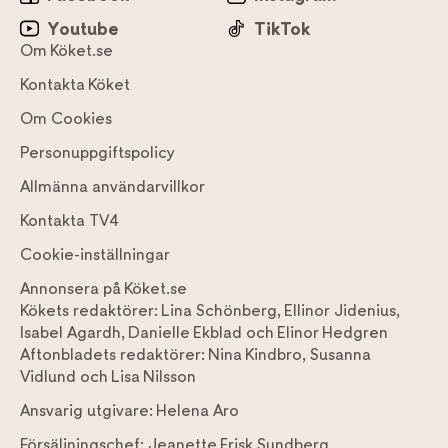
Youtube
TikTok
Om Köket.se
Kontakta Köket
Om Cookies
Personuppgiftspolicy
Allmänna användarvillkor
Kontakta TV4
Cookie-inställningar
Annonsera på Köket.se
Kökets redaktörer:
Lina Schönberg
,
Ellinor Jidenius
,
Isabel Agardh
,
Danielle Ekblad
och
Elinor Hedgren
Aftonbladets redaktörer:
Nina Kindbro
,
Susanna
Vidlund
och
Lisa Nilsson
Ansvarig utgivare:
Helena Aro
Försäljningschef:
Jeanette Frisk Sundberg