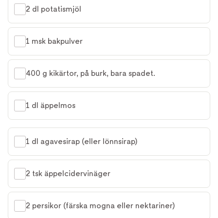
2 dl potatismjöl
1 msk bakpulver
400 g kikärtor, på burk, bara spadet.
1 dl äppelmos
1 dl agavesirap (eller lönnsirap)
2 tsk äppelcidervinäger
2 persikor (färska mogna eller nektariner)