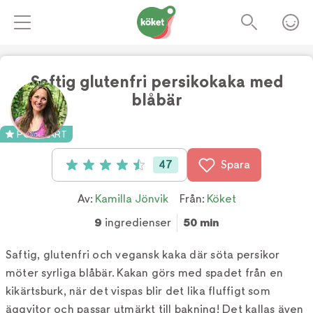
Saftig glutenfri persikokaka med
blåbär
Foto:
Kamilla Jönvik
POPULÄRT
47
Spara
Betyg: 4.5 av 5 (47 röster)
Av:
Kamilla Jönvik
Från:
Köket
9
ingredienser
50 min
Saftig, glutenfri och vegansk kaka där söta persikor
möter syrliga blåbär. Kakan görs med spadet från en
kikärtsburk, när det vispas blir det lika fluffigt som
äggvitor och passar utmärkt till bakning! Det kallas även