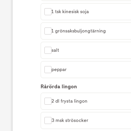
1 tsk kinesisk soja
1 grönsaksbuljongtärning
salt
peppar
Rårörda lingon
2 dl frysta lingon
3 msk strösocker