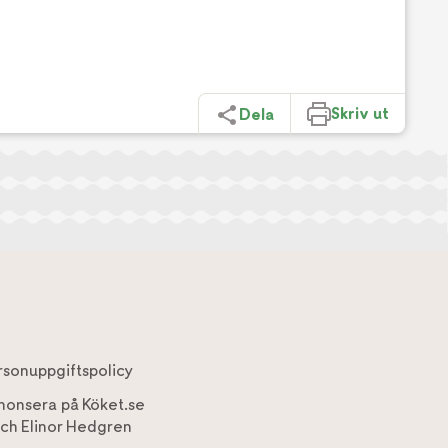
Skriv ut
Dela
rsonuppgiftspolicy
nonsera på Köket.se
ch
Elinor Hedgren