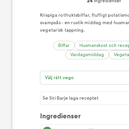
24
ingredienser
Krispiga rotfruktsbiffar, fluffigt potatis
svampsås - en rustik middag med husma
vegetarisk tappning.
Biffar
Husmanskost och recep
Vardagsmiddag
Vegeta
Välj rätt vego
Se Siri Barje laga receptet
Se Siri
Barje
Ingredienser
laga
receptet