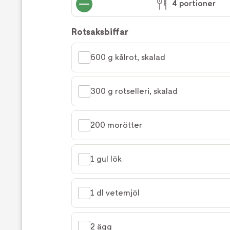
4 portioner
Rotsaksbiffar
600 g kålrot, skalad
300 g rotselleri, skalad
200 morötter
1 gul lök
1 dl vetemjöl
2 ägg