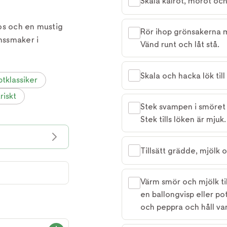
Skala kålrot, morot och 
mos och en mustig
Rör ihop grönsakerna m
nssmaker i
Vänd runt och låt stå.
Skala och hacka lök til
tklassiker
riskt
Stek svampen i smöret o
Stek tills löken är mju
Tillsätt grädde, mjölk o
Värm smör och mjölk ti
en ballongvisp eller po
och peppra och håll va