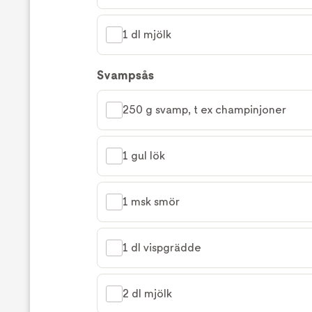
1 dl mjölk
Svampsås
250 g svamp, t ex champinjoner
1 gul lök
1 msk smör
1 dl vispgrädde
2 dl mjölk