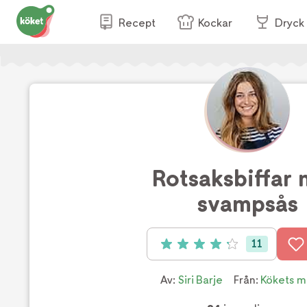
Recept
Kockar
Dryck
Rotsaksbiffar
svampsås
11
Betyg: 4.2 av 5 (11 röster)
Av:
Siri Barje
Från:
Kökets m