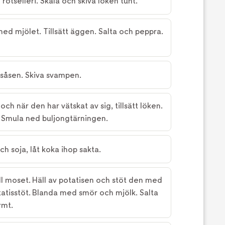
rotselleri. Skala och skiva löken tunt.
ed mjölet. Tillsätt äggen. Salta och peppra.
l såsen. Skiva svampen.
ch när den har vätskat av sig, tillsätt löken.
k. Smula ned buljongtärningen.
ch soja, låt koka ihop sakta.
ll moset. Häll av potatisen och stöt den med
tatisstöt. Blanda med smör och mjölk. Salta
rmt.