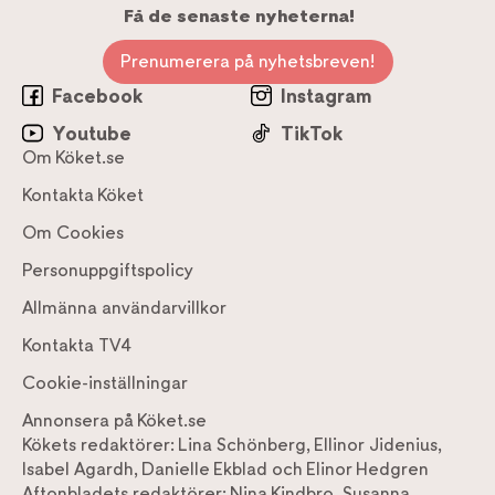
Få de senaste nyheterna!
Prenumerera på nyhetsbreven!
Facebook
Instagram
Youtube
TikTok
Om Köket.se
Kontakta Köket
Om Cookies
Personuppgiftspolicy
Allmänna användarvillkor
Kontakta TV4
Cookie-inställningar
Annonsera på Köket.se
Kökets redaktörer:
Lina Schönberg
,
Ellinor Jidenius
,
Isabel Agardh
,
Danielle Ekblad
och
Elinor Hedgren
Aftonbladets redaktörer:
Nina Kindbro
,
Susanna