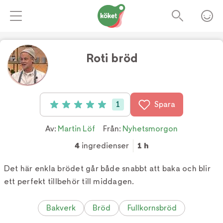
Roti bröd
Foto:
TV4
1
Spara
Betyg: 5 av 5 (1 röster)
Av:
Martin Löf
Från:
Nyhetsmorgon
4
ingredienser
1 h
Det här enkla brödet går både snabbt att baka och blir
ett perfekt tillbehör till middagen.
Bakverk
Bröd
Fullkornsbröd