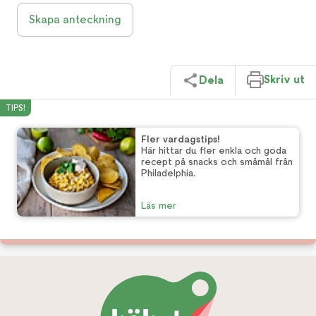
Skapa anteckning
Skriv ut
Dela
TIPS!
Fler vardagstips!
Här hittar du fler enkla och goda
recept på snacks och småmål från
Philadelphia.
Läs mer