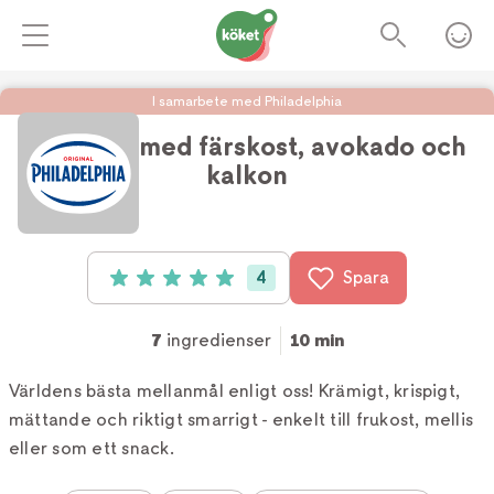
I samarbete med Philadelphia
Riskakor med färskost, avokado och
kalkon
Foto:
Köket.se
4
Spara
Betyg: 5 av 5 (4 röster)
7
ingredienser
10 min
Världens bästa mellanmål enligt oss! Krämigt, krispigt,
mättande och riktigt smarrigt - enkelt till frukost, mellis
eller som ett snack.