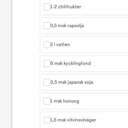
1-2 chilifrukter
0,5 msk rapsolja
2 l vatten
6 msk kycklingfond
3,5 msk japansk soja
1 msk honung
1,5 msk vitvinsvinäger