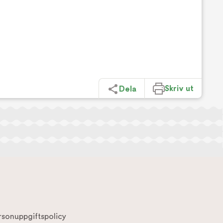
Skriv ut
Dela
rsonuppgiftspolicy