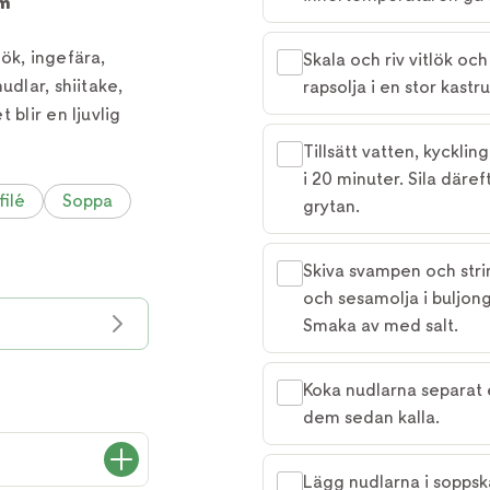
m
ök, ingefära,
Skala och riv vitlök och 
udlar, shiitake,
rapsolja i en stor kastr
 blir en ljuvlig
Tillsätt vatten, kyckli
i 20 minuter. Sila däref
filé
Soppa
grytan.
Skiva svampen och strim
och sesamolja i buljong
Smaka av med salt.
Koka nudlarna separat 
dem sedan kalla.
Lägg nudlarna i soppsk