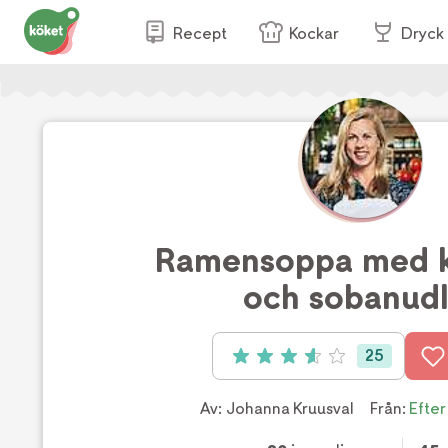
Recept
Kockar
Dryck
Ramensoppa med k
och sobanudl
25
Betyg: 3.6 av 5 (25 röster)
Av:
Johanna Kruusval
Från:
Efter