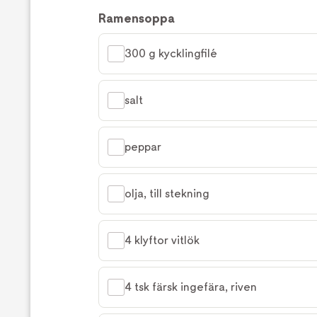
Ramensoppa
300 g kycklingfilé
salt
peppar
olja, till stekning
4 klyftor vitlök
4 tsk färsk ingefära, riven