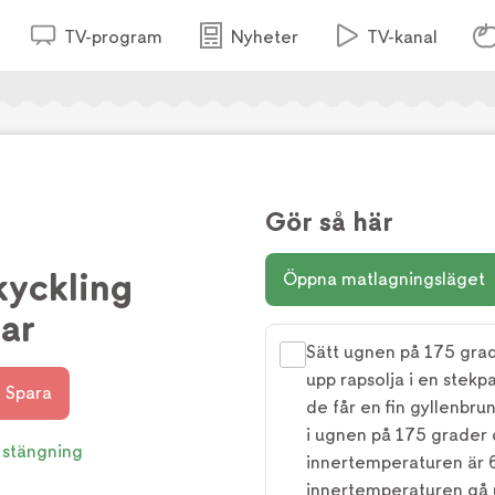
TV-program
Nyheter
TV-kanal
Gör så här
yckling
Öppna matlagningsläget
ar
Sätt ugnen på 175 grad
upp rapsolja i en stekp
Spara
de får en fin gyllenbru
i ugnen på 175 grader 
 stängning
innertemperaturen är 6
innertemperaturen gå up