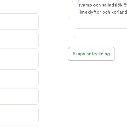
svamp och salladslök öv
limeklyftor och koriande
Skapa anteckning