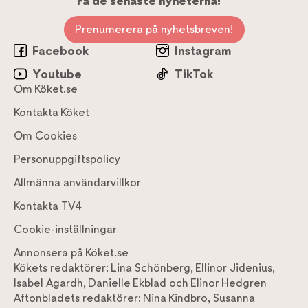
Få de senaste nyheterna!
Prenumerera på nyhetsbreven!
Facebook
Instagram
Youtube
TikTok
Om Köket.se
Kontakta Köket
Om Cookies
Personuppgiftspolicy
Allmänna användarvillkor
Kontakta TV4
Cookie-inställningar
Annonsera på Köket.se
Kökets redaktörer:
Lina Schönberg
,
Ellinor Jidenius
,
Isabel Agardh
,
Danielle Ekblad
och
Elinor Hedgren
Aftonbladets redaktörer:
Nina Kindbro
,
Susanna