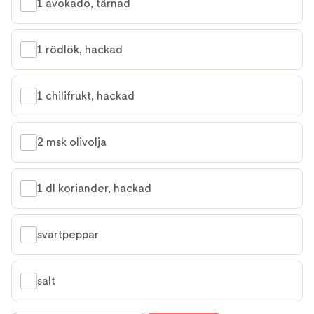
1 avokado, tärnad
1 rödlök, hackad
1 chilifrukt, hackad
2 msk olivolja
1 dl koriander, hackad
svartpeppar
salt