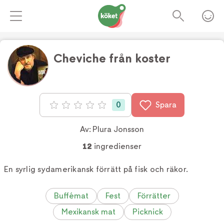
Cheviche från koster
Foto:
Pepe Nilsson
0
Spara
Betyg: 0 av 5
Av:
Plura Jonsson
12
ingredienser
En syrlig sydamerikansk förrätt på fisk och räkor.
Buffémat
Fest
Förrätter
Mexikansk mat
Picknick