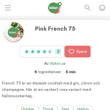
Pink French 75
Foto:
Köket.se
2
Spara
Betyg: 4.5 av 5 (2 röster)
Av:
Köket.se
6
ingredienser
5 min
French 75 är en klassisk cocktail med gin, citron och
champagne. Här är en vackert rosa variant med
hallonsockerlag.
Drinkar
Dryck
Fest
Hallon