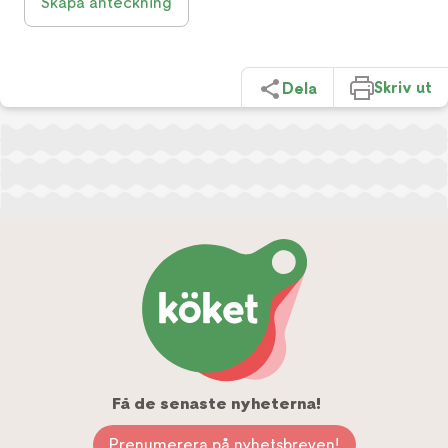
Skapa anteckning
Skriv ut
Dela
Få de senaste nyheterna!
Prenumerera på nyhetsbreven!