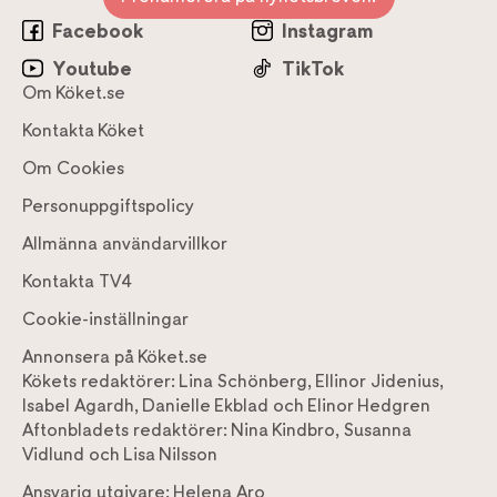
Facebook
Instagram
Youtube
TikTok
Om Köket.se
Kontakta Köket
Om Cookies
Personuppgiftspolicy
Allmänna användarvillkor
Kontakta TV4
Cookie-inställningar
Annonsera på Köket.se
Kökets redaktörer:
Lina Schönberg
,
Ellinor Jidenius
,
Isabel Agardh
,
Danielle Ekblad
och
Elinor Hedgren
Aftonbladets redaktörer:
Nina Kindbro
,
Susanna
Vidlund
och
Lisa Nilsson
Ansvarig utgivare:
Helena Aro