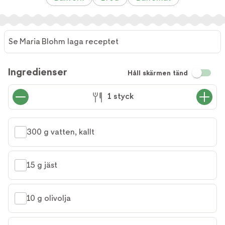
Se Maria Blohm laga receptet
Ingredienser
Håll skärmen tänd
1 styck
300 g vatten, kallt
15 g jäst
10 g olivolja