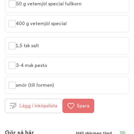
50 g vetemjöl special fullkorn
400 g vetemjöl special
1,5 tsk salt
3-4 msk pesto
smör (till formen)
Lägg i inköpslista
Spara
Gör så här
Håll skärmen tänd