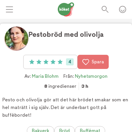
Pestobröd med olivolja
Foto:
Katja Ragnstam
4
Spara
Betyg: 5 av 5 (4 röster)
Av:
Maria Blohm
Från:
Nyhetsmorgon
8
ingredienser
3 h
Pesto och olivolja gör att det här brödet smakar som en
hel maträtt i sig själv. Det är underbart gott på
buffébordet!
Bakverk
Bröd
Buffémat