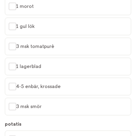
1 morot
1 gul lök
3 msk tomatpuré
1 lagerblad
4-5 enbär, krossade
3 msk smör
potatis