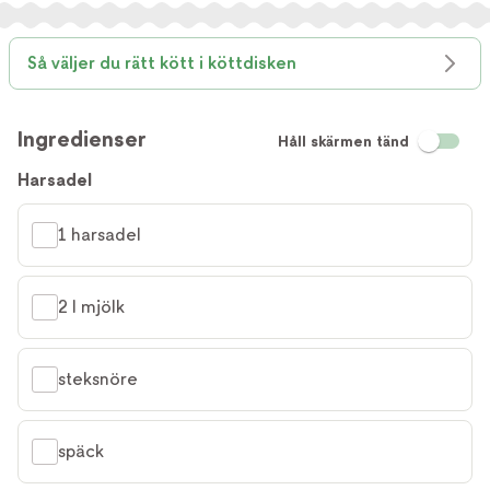
Så väljer du rätt kött i köttdisken
Ingredienser
Håll skärmen tänd
Harsadel
1 harsadel
2 l mjölk
steksnöre
späck