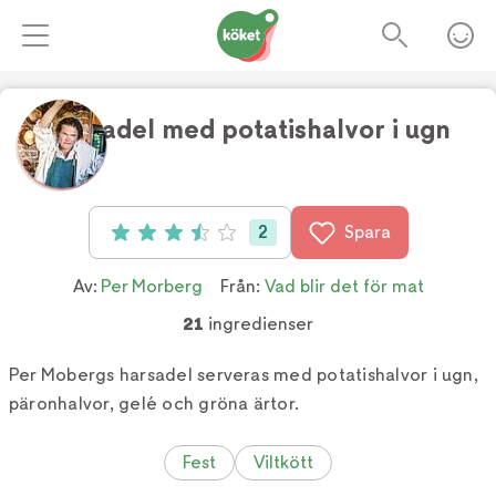
Harsadel med potatishalvor i ugn
Foto:
TV4
2
Spara
Betyg: 3.5 av 5 (2 röster)
Av:
Per Morberg
Från:
Vad blir det för mat
21
ingredienser
Per Mobergs harsadel serveras med potatishalvor i ugn,
päronhalvor, gelé och gröna ärtor.
Fest
Viltkött