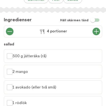
Ingredienser
Håll skärmen tänd
4 portioner
sallad
500 g jätteräka (rå)
2 mango
1 avokado (eller två små)
1 rödlök