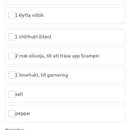
1 klyfta vitlök
1 chilifrukt (liten)
2 msk olivolja, till att fräsa upp Scampin
1 limefrukt, till garnering
salt
peppar