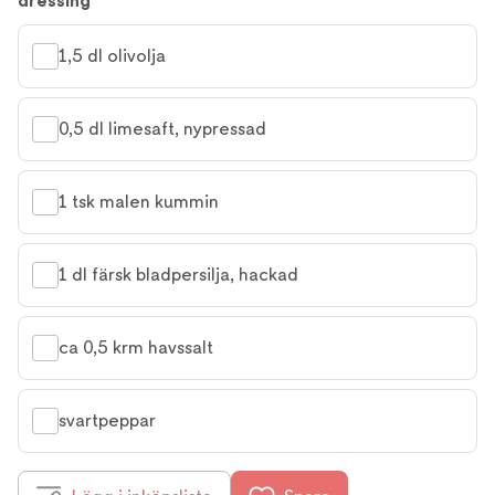
dressing
1,5 dl olivolja
0,5 dl limesaft, nypressad
1 tsk malen kummin
1 dl färsk bladpersilja, hackad
ca 0,5 krm havssalt
svartpeppar