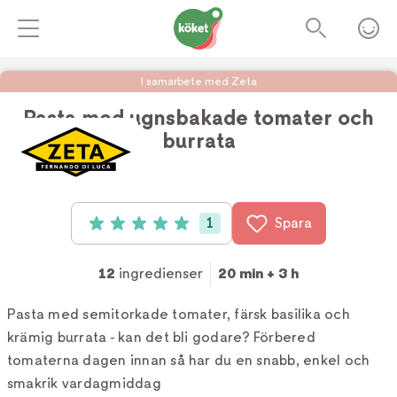
I samarbete med Zeta
Pasta med ugnsbakade tomater och
burrata
Foto:
Zeta
1
Spara
Betyg: 5 av 5 (1 röster)
12
ingredienser
20 min + 3 h
Pasta med semitorkade tomater, färsk basilika och
krämig burrata - kan det bli godare? Förbered
tomaterna dagen innan så har du en snabb, enkel och
smakrik vardagmiddag